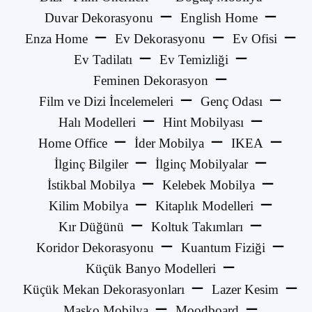
Duvar Dekorasyonu
English Home
Enza Home
Ev Dekorasyonu
Ev Ofisi
Ev Tadilatı
Ev Temizliği
Feminen Dekorasyon
Film ve Dizi İncelemeleri
Genç Odası
Halı Modelleri
Hint Mobilyası
Home Office
İder Mobilya
IKEA
İlginç Bilgiler
İlginç Mobilyalar
İstikbal Mobilya
Kelebek Mobilya
Kilim Mobilya
Kitaplık Modelleri
Kır Düğünü
Koltuk Takımları
Koridor Dekorasyonu
Kuantum Fiziği
Küçük Banyo Modelleri
Küçük Mekan Dekorasyonları
Lazer Kesim
Masko Mobilya
Moodboard