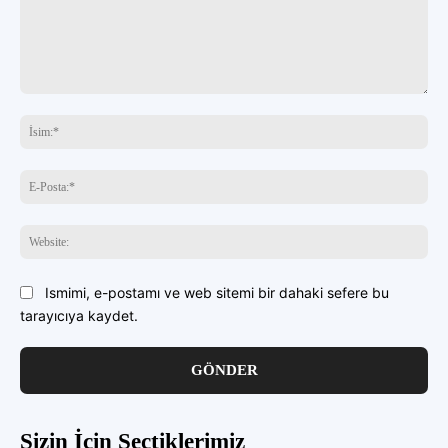
buraya
yazın
İsi
E-
Pos
Web
Ismimi, e-postamı ve web sitemi bir dahaki sefere bu
tarayıcıya kaydet.
Sizin İçin Seçtiklerimiz