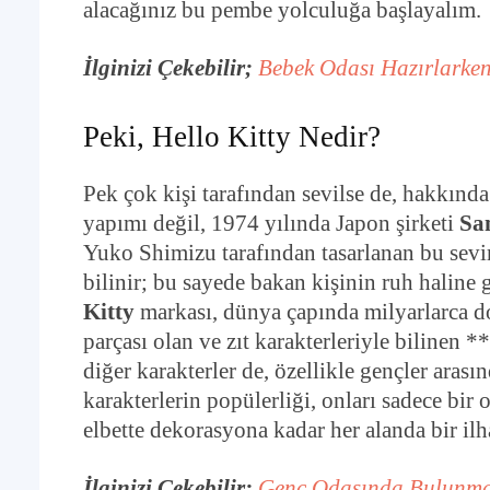
alacağınız bu pembe yolculuğa başlayalım.
İlginizi Çekebilir;
Bebek Odası Hazırlarken
Peki, Hello Kitty Nedir?
Pek çok kişi tarafından sevilse de, hakkınd
yapımı değil, 1974 yılında Japon şirketi
Sa
Yuko Shimizu tarafından tasarlanan bu sevim
bilinir; bu sayede bakan kişinin ruh haline
Kitty
markası, dünya çapında milyarlarca dol
parçası olan ve zıt karakterleriyle bilin
diğer karakterler de, özellikle gençler arası
karakterlerin popülerliği, onları sadece bi
elbette dekorasyona kadar her alanda bir ilh
İlginizi Çekebilir;
Genç Odasında Bulunmas