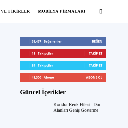
 VE FIKIRLER
MOBILYA FIRMALARI
38,437
Beğenenler
BEĞEN
11
Takipçiler
TAKIP ET
89
Takipçiler
TAKIP ET
41,300
Abone
ABONE OL
Güncel İçerikler
Koridor Renk Hilesi | Dar
Alanları Geniş Gösterme