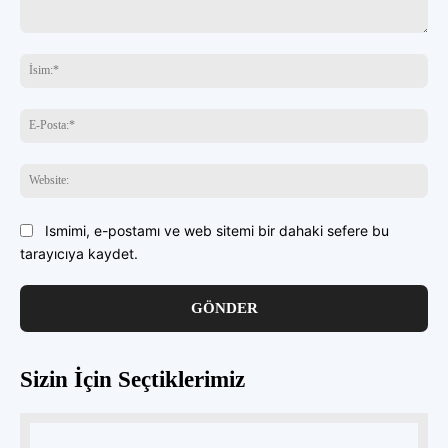
buraya
yazın
İsi
E-
Pos
Web
Ismimi, e-postamı ve web sitemi bir dahaki sefere bu
tarayıcıya kaydet.
Sizin İçin Seçtiklerimiz