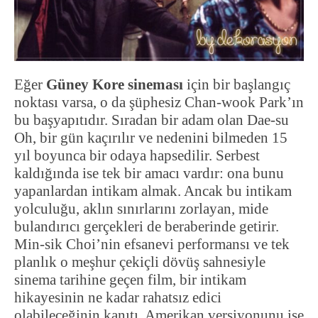
Eğer
Güney Kore sineması
için bir başlangıç
noktası varsa, o da şüphesiz Chan-wook Park’ın
bu başyapıtıdır. Sıradan bir adam olan Dae-su
Oh, bir gün kaçırılır ve nedenini bilmeden 15
yıl boyunca bir odaya hapsedilir. Serbest
kaldığında ise tek bir amacı vardır: ona bunu
yapanlardan intikam almak. Ancak bu intikam
yolculuğu, aklın sınırlarını zorlayan, mide
bulandırıcı gerçekleri de beraberinde getirir.
Min-sik Choi’nin efsanevi performansı ve tek
planlık o meşhur çekiçli dövüş sahnesiyle
sinema tarihine geçen film, bir intikam
hikayesinin ne kadar rahatsız edici
olabileceğinin kanıtı. Amerikan versiyonunu ise