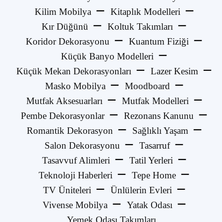
Kilim Mobilya
Kitaplık Modelleri
Kır Düğünü
Koltuk Takımları
Koridor Dekorasyonu
Kuantum Fiziği
Küçük Banyo Modelleri
Küçük Mekan Dekorasyonları
Lazer Kesim
Masko Mobilya
Moodboard
Mutfak Aksesuarları
Mutfak Modelleri
Pembe Dekorasyonlar
Rezonans Kanunu
Romantik Dekorasyon
Sağlıklı Yaşam
Salon Dekorasyonu
Tasarruf
Tasavvuf Alimleri
Tatil Yerleri
Teknoloji Haberleri
Tepe Home
TV Üniteleri
Ünlülerin Evleri
Vivense Mobilya
Yatak Odası
Yemek Odası Takımları