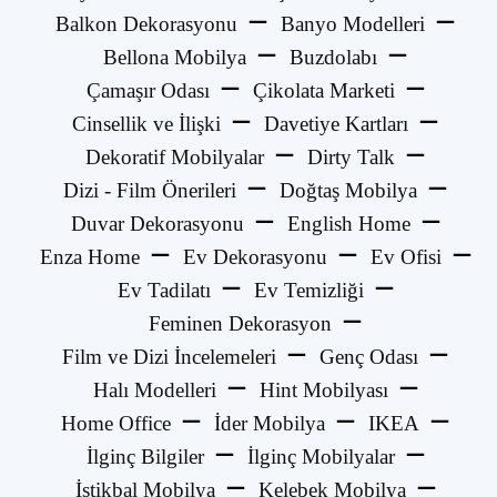
Balkon Dekorasyonu
Banyo Modelleri
Bellona Mobilya
Buzdolabı
Çamaşır Odası
Çikolata Marketi
Cinsellik ve İlişki
Davetiye Kartları
Dekoratif Mobilyalar
Dirty Talk
Dizi - Film Önerileri
Doğtaş Mobilya
Duvar Dekorasyonu
English Home
Enza Home
Ev Dekorasyonu
Ev Ofisi
Ev Tadilatı
Ev Temizliği
Feminen Dekorasyon
Film ve Dizi İncelemeleri
Genç Odası
Halı Modelleri
Hint Mobilyası
Home Office
İder Mobilya
IKEA
İlginç Bilgiler
İlginç Mobilyalar
İstikbal Mobilya
Kelebek Mobilya