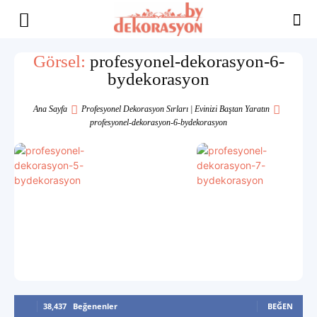
Yaşam
Görsel:
profesyonel-dekorasyon-6-
bydekorasyon
Alanınıza
Ana Sayfa
Profesyonel Dekorasyon Sırları | Evinizi Baştan Yaratın
profesyonel-dekorasyon-6-bydekorasyon
İlham
38,437
Beğenenler
BEĞEN