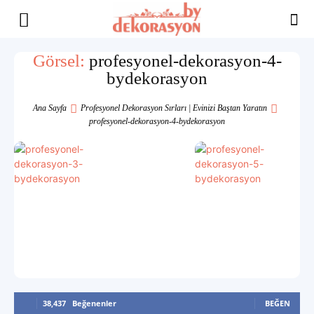
Yaşam
Görsel:
profesyonel-dekorasyon-4-
bydekorasyon
Alanınıza
Ana Sayfa
Profesyonel Dekorasyon Sırları | Evinizi Baştan Yaratın
profesyonel-dekorasyon-4-bydekorasyon
İlham
38,437
Beğenenler
BEĞEN