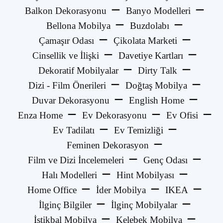
Balkon Dekorasyonu
Banyo Modelleri
Bellona Mobilya
Buzdolabı
Çamaşır Odası
Çikolata Marketi
Cinsellik ve İlişki
Davetiye Kartları
Dekoratif Mobilyalar
Dirty Talk
Dizi - Film Önerileri
Doğtaş Mobilya
Duvar Dekorasyonu
English Home
Enza Home
Ev Dekorasyonu
Ev Ofisi
Ev Tadilatı
Ev Temizliği
Feminen Dekorasyon
Film ve Dizi İncelemeleri
Genç Odası
Halı Modelleri
Hint Mobilyası
Home Office
İder Mobilya
IKEA
İlginç Bilgiler
İlginç Mobilyalar
İstikbal Mobilya
Kelebek Mobilya