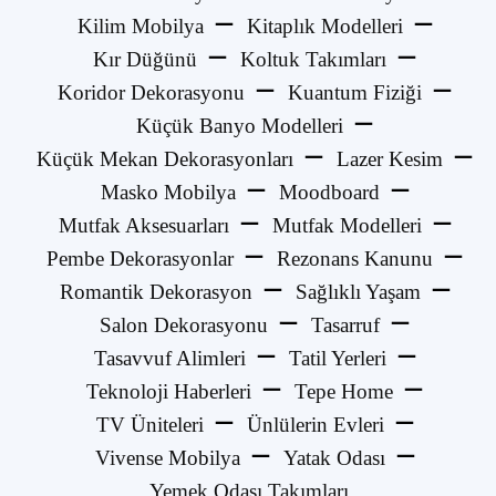
Kilim Mobilya
Kitaplık Modelleri
Kır Düğünü
Koltuk Takımları
Koridor Dekorasyonu
Kuantum Fiziği
Küçük Banyo Modelleri
Küçük Mekan Dekorasyonları
Lazer Kesim
Masko Mobilya
Moodboard
Mutfak Aksesuarları
Mutfak Modelleri
Pembe Dekorasyonlar
Rezonans Kanunu
Romantik Dekorasyon
Sağlıklı Yaşam
Salon Dekorasyonu
Tasarruf
Tasavvuf Alimleri
Tatil Yerleri
Teknoloji Haberleri
Tepe Home
TV Üniteleri
Ünlülerin Evleri
Vivense Mobilya
Yatak Odası
Yemek Odası Takımları