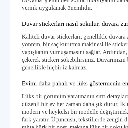
Boyama işleminden sonra, mobilyanın daha 
vernik uygulamak önemlidir.
Duvar stickerları nasıl sökülür, duvara za
Kaliteli duvar stickerları, genellikle duvar
yöntem, bir saç kurutma makinesi ile sticker
yapışkanın yumuşamasını sağlar. Ardından, b
çekerek stickerı sökebilirsiniz. Duvarınızın
genellikle hiçbir iz kalmaz.
Evimi daha pahalı ve lüks göstermenin en
Lüks bir görünüm yaratmanın sırrı detaylarda
düzenli bir ev her zaman daha şık durur. İkin
modern ve heykelsi bir modelle değiştirmek
fark yaratır. Üçüncüsü, tekstillerde zengin 
sahte kürk bir post, mekana lüks bir doku k