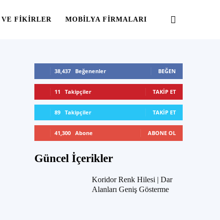
 VE FIKIRLER
MOBILYA FIRMALARI
38,437
Beğenenler
BEĞEN
11
Takipçiler
TAKIP ET
89
Takipçiler
TAKIP ET
41,300
Abone
ABONE OL
Güncel İçerikler
Koridor Renk Hilesi | Dar
Alanları Geniş Gösterme