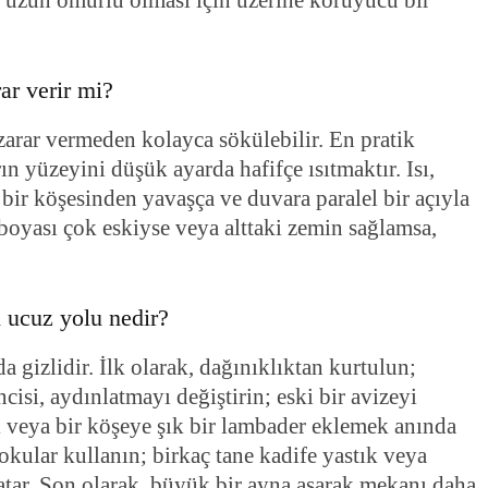
uzun ömürlü olması için üzerine koruyucu bir
rar verir mi?
a zarar vermeden kolayca sökülebilir. En pratik
ın yüzeyini düşük ayarda hafifçe ısıtmaktır. Isı,
ir köşesinden yavaşça ve duvara paralel bir açıyla
 boyası çok eskiyse veya alttaki zemin sağlamsa,
 ucuz yolu nedir?
 gizlidir. İlk olarak, dağınıklıktan kurtulun;
cisi, aydınlatmayı değiştirin; eski bir avizeyi
 veya bir köşeye şık bir lambader eklemek anında
dokular kullanın; birkaç tane kadife yastık veya
atar. Son olarak, büyük bir ayna asarak mekanı daha