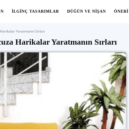
ON
İLGINÇ TASARIMLAR
DÜĞÜN VE NIŞAN
ÖNERI
Harikalar Yaratmanın Sırları
cuza Harikalar Yaratmanın Sırları