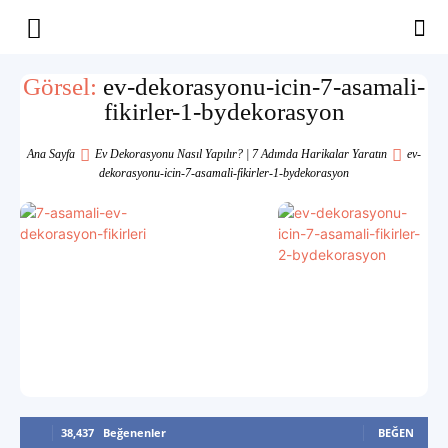
Yaşam
Görsel:
ev-dekorasyonu-icin-7-asamali-
fikirler-1-bydekorasyon
Alanınıza
Ana Sayfa
Ev Dekorasyonu Nasıl Yapılır? | 7 Adımda Harikalar Yaratın
ev-
dekorasyonu-icin-7-asamali-fikirler-1-bydekorasyon
İlham
38,437
Beğenenler
BEĞEN