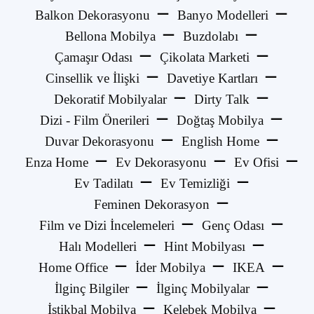
Balkon Dekorasyonu
Banyo Modelleri
Bellona Mobilya
Buzdolabı
Çamaşır Odası
Çikolata Marketi
Cinsellik ve İlişki
Davetiye Kartları
Dekoratif Mobilyalar
Dirty Talk
Dizi - Film Önerileri
Doğtaş Mobilya
Duvar Dekorasyonu
English Home
Enza Home
Ev Dekorasyonu
Ev Ofisi
Ev Tadilatı
Ev Temizliği
Feminen Dekorasyon
Film ve Dizi İncelemeleri
Genç Odası
Halı Modelleri
Hint Mobilyası
Home Office
İder Mobilya
IKEA
İlginç Bilgiler
İlginç Mobilyalar
İstikbal Mobilya
Kelebek Mobilya