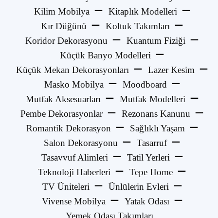
Kilim Mobilya
Kitaplık Modelleri
Kır Düğünü
Koltuk Takımları
Koridor Dekorasyonu
Kuantum Fiziği
Küçük Banyo Modelleri
Küçük Mekan Dekorasyonları
Lazer Kesim
Masko Mobilya
Moodboard
Mutfak Aksesuarları
Mutfak Modelleri
Pembe Dekorasyonlar
Rezonans Kanunu
Romantik Dekorasyon
Sağlıklı Yaşam
Salon Dekorasyonu
Tasarruf
Tasavvuf Alimleri
Tatil Yerleri
Teknoloji Haberleri
Tepe Home
TV Üniteleri
Ünlülerin Evleri
Vivense Mobilya
Yatak Odası
Yemek Odası Takımları