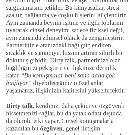
serotonin gibi “mutluluk ve aşk” hormonlarının
salgılanmasını tetikler. Bu kimyasallar, stresi
azaltır, bağlanma ve coşku hislerini güçlendirir.
Aynı zamanda beynin işitme ve ilgili loblarını
uyararak cinsel deneyimi sadece fiziksel değil,
aynı zamanda zihinsel olarak da zenginleştirir.
Partnerinizle aranızdaki bağı güçlendiren,
sıcaklık ve samimiyet hissini artıran sihirli bir
dokunuş gibidir. Dirty talk, partnerinize olan
bağlılığınızı pekiştirir ve ilişkinize derinlik
katar. “
Bu konuşmalar beni sana daha çok
bağlıyor”
diyebileceğiniz o özel anlar
yaşamanız, ilişkinizin kalitesini yükseltecektir.
Dirty talk
, kendinizi daha çekici ve özgüvenli
hissetmenizi sağlar, bu da yatak odası dışında
da olumlu etki yapar. Cinsel konuşmalarla
kazanılan bu
özgüven
, genel iletişim