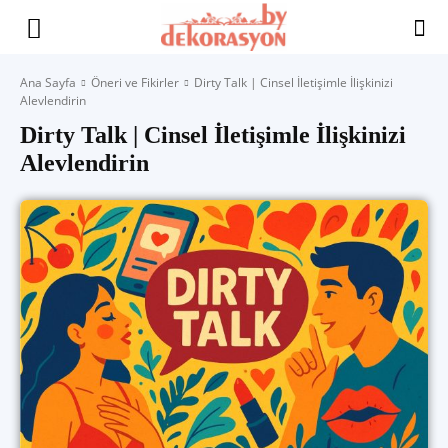
Yaşam
Ana Sayfa
Öneri ve Fikirler
Dirty Talk | Cinsel İletişimle İlişkinizi
Alevlendirin
Alanınıza
Dirty Talk | Cinsel İletişimle İlişkinizi
Alevlendirin
İlham