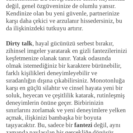
değil, genel özgüveninize de olumlu yansır.
Kendinize olan bu yeni güvenle, partnerinize
karşı daha çekici ve arzulanır hissedersiniz, bu
da ilişkinizdeki tutkuyu artırır.
Dirty talk
, hayal gücünüzü serbest bırakır,
zihinsel imgeler yaratarak en gizli fantezilerinizi
keşfetmenize olanak tanır. Yatak odasında
olmak istemediğiniz bir karaktere bürünebilir,
farklı kişilikleri deneyimleyebilir ve
sıradanlığın dışına çıkabilirsiniz. Monotonluğa
karşı en güçlü silahtır ve cinsel hayata yeni bir
soluk, heyecan ve çeşitlilik katarak, rutinleşmiş
deneyimlerin önüne geçer. Birbirinizin
sınırlarını zorlamak ve yeni deneyimlere yelken
açmak, ilişkinizi bambaşka bir boyuta
taşıyacaktır. Bu, sadece bir
fantezi
değil, aynı
zamanda paylaşılan bir gerçekliğe dönüşür.