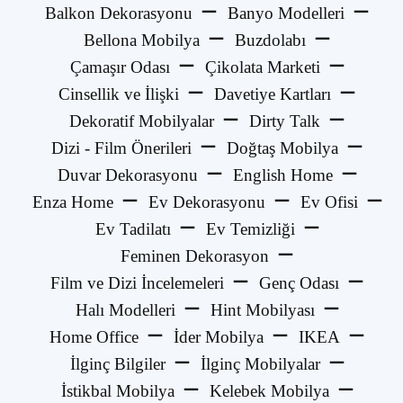
Balkon Dekorasyonu
Banyo Modelleri
Bellona Mobilya
Buzdolabı
Çamaşır Odası
Çikolata Marketi
Cinsellik ve İlişki
Davetiye Kartları
Dekoratif Mobilyalar
Dirty Talk
Dizi - Film Önerileri
Doğtaş Mobilya
Duvar Dekorasyonu
English Home
Enza Home
Ev Dekorasyonu
Ev Ofisi
Ev Tadilatı
Ev Temizliği
Feminen Dekorasyon
Film ve Dizi İncelemeleri
Genç Odası
Halı Modelleri
Hint Mobilyası
Home Office
İder Mobilya
IKEA
İlginç Bilgiler
İlginç Mobilyalar
İstikbal Mobilya
Kelebek Mobilya