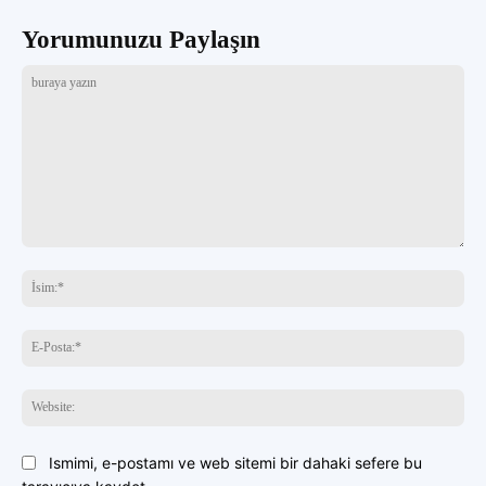
Yorumunuzu Paylaşın
buraya
yazın
İsi
E-
Pos
Web
Ismimi, e-postamı ve web sitemi bir dahaki sefere bu