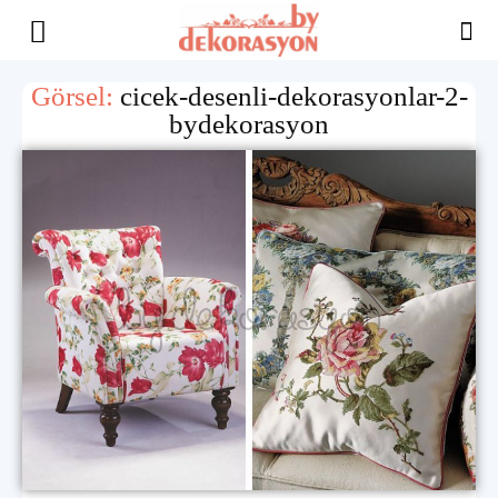
Yaşam
Görsel:
cicek-desenli-dekorasyonlar-2-
bydekorasyon
Alanınıza
İlham