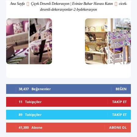
Ana Sayfa
Çiçek Desenli Dekorasyon | Evinize Bahar Havası Katın
cicek-
desenli-dekorasyonlar-2-bydekorasyon
38,437
Beğenenler
BEĞEN
11
Takipçiler
TAKIP ET
89
Takipçiler
TAKIP ET
41,300
Abone
ABONE OL