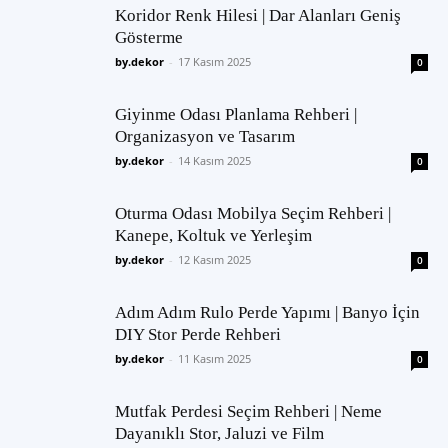
Koridor Renk Hilesi | Dar Alanları Geniş
Gösterme
by.dekor
-
17 Kasım 2025
0
Giyinme Odası Planlama Rehberi |
Organizasyon ve Tasarım
by.dekor
-
14 Kasım 2025
0
Oturma Odası Mobilya Seçim Rehberi |
Kanepe, Koltuk ve Yerleşim
by.dekor
-
12 Kasım 2025
0
Adım Adım Rulo Perde Yapımı | Banyo İçin
DIY Stor Perde Rehberi
by.dekor
-
11 Kasım 2025
0
Mutfak Perdesi Seçim Rehberi | Neme
Dayanıklı Stor, Jaluzi ve Film