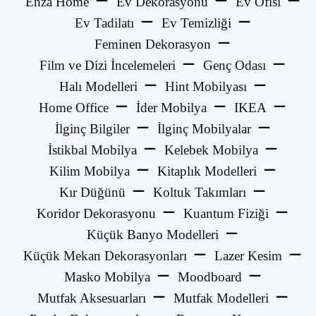
Enza Home
Ev Dekorasyonu
Ev Ofisi
Ev Tadilatı
Ev Temizliği
Feminen Dekorasyon
Film ve Dizi İncelemeleri
Genç Odası
Halı Modelleri
Hint Mobilyası
Home Office
İder Mobilya
IKEA
İlginç Bilgiler
İlginç Mobilyalar
İstikbal Mobilya
Kelebek Mobilya
Kilim Mobilya
Kitaplık Modelleri
Kır Düğünü
Koltuk Takımları
Koridor Dekorasyonu
Kuantum Fiziği
Küçük Banyo Modelleri
Küçük Mekan Dekorasyonları
Lazer Kesim
Masko Mobilya
Moodboard
Mutfak Aksesuarları
Mutfak Modelleri