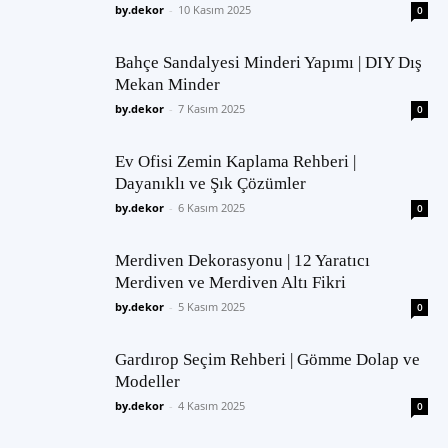
by.dekor
-
10 Kasım 2025
0
Bahçe Sandalyesi Minderi Yapımı | DIY Dış
Mekan Minder
by.dekor
-
7 Kasım 2025
0
Ev Ofisi Zemin Kaplama Rehberi |
Dayanıklı ve Şık Çözümler
by.dekor
-
6 Kasım 2025
0
Merdiven Dekorasyonu | 12 Yaratıcı
Merdiven ve Merdiven Altı Fikri
by.dekor
-
5 Kasım 2025
0
Gardırop Seçim Rehberi | Gömme Dolap ve
Modeller
by.dekor
-
4 Kasım 2025
0