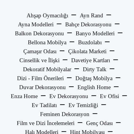
Ahşap Oymacılığı
Ayn Rand
Ayna Modelleri
Bahçe Dekorasyonu
Balkon Dekorasyonu
Banyo Modelleri
Bellona Mobilya
Buzdolabı
Çamaşır Odası
Çikolata Marketi
Cinsellik ve İlişki
Davetiye Kartları
Dekoratif Mobilyalar
Dirty Talk
Dizi - Film Önerileri
Doğtaş Mobilya
Duvar Dekorasyonu
English Home
Enza Home
Ev Dekorasyonu
Ev Ofisi
Ev Tadilatı
Ev Temizliği
Feminen Dekorasyon
Film ve Dizi İncelemeleri
Genç Odası
Halı Modelleri
Hint Mobilyası