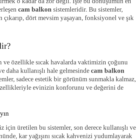
türmek o kadar da zor değil. İşte bu dönüşümün en
erleşen
cam balkon
sistemleridir. Bu sistemler,
n çıkarıp, dört mevsim yaşayan, fonksiyonel ve şık
ir?
n ve özellikle sıcak havalarda vaktimizin çoğunu
ve daha kullanışlı hale gelmesinde
cam balkon
temler, sadece estetik bir görünüm sunmakla kalmaz,
llikleriyle evinizin konforunu ve değerini de
yın
için üretilen bu sistemler, son derece kullanışlı ve
ünde, kar yağışını sıcak kahvenizi yudumlayarak