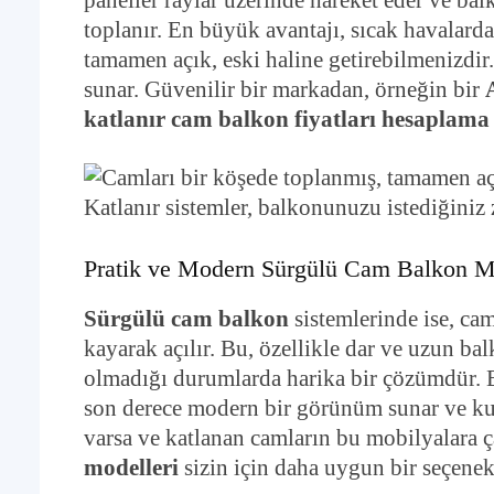
paneller raylar üzerinde hareket eder ve ba
toplanır. En büyük avantajı, sıcak havalar
tamamen açık, eski haline getirebilmenizdir
sunar. Güvenilir bir markadan, örneğin bir
katlanır cam balkon fiyatları hesaplama
Katlanır sistemler, balkonunuzu istediğiniz
Pratik ve Modern Sürgülü Cam Balkon M
Sürgülü cam balkon
sistemlerinde ise, cam
kayarak açılır. Bu, özellikle dar ve uzun ba
olmadığı durumlarda harika bir çözümdür. Eş
son derece modern bir görünüm sunar ve ku
varsa ve katlanan camların bu mobilyalara 
modelleri
sizin için daha uygun bir seçenek 