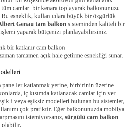
lkonun bir köşesinde akordeon gibi katlanarak
da tüm camları bir kenara toplayarak balkonunuzu
. Bu esneklik, kullanıcılara büyük bir özgürlük
Albert Genau tam balkon
sisteminden kaliteli bir
işlemi yaparak bütçenizi planlayabilirsiniz.
 zaman tamamen açık hale getirme esnekliği sunar.
odelleri
 paneller katlanmak yerine, birbirinin üzerine
lkonlarda, iç kısımda katlanacak camlar için yer
ikli veya eşiksiz modelleri bulunan bu sistemler,
llanımı çok pratiktir. Eğer balkonunuzda mobilya
çarpmasını istemiyorsanız,
sürgülü cam balkon
olabilir.