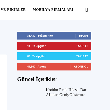
 VE FIKIRLER
MOBILYA FIRMALARI
38,437
Beğenenler
BEĞEN
11
Takipçiler
TAKIP ET
89
Takipçiler
TAKIP ET
41,300
Abone
ABONE OL
Güncel İçerikler
Koridor Renk Hilesi | Dar
Alanları Geniş Gösterme