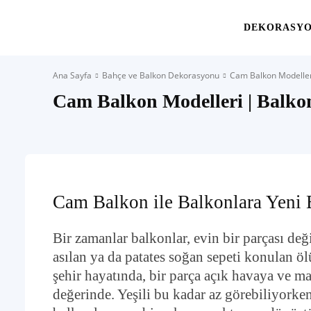
Yaşam
DEKORASY
Ana Sayfa
Bahçe ve Balkon Dekorasyonu
Cam Balkon Modeller
Alanınıza
Cam Balkon Modelleri | Balko
İlham
Cam Balkon ile Balkonlara Yeni 
Bir zamanlar balkonlar, evin bir parçası deği
asılan ya da patates soğan sepeti konulan 
şehir hayatında, bir parça açık havaya ve ma
değerinde. Yeşili bu kadar az görebiliyorke