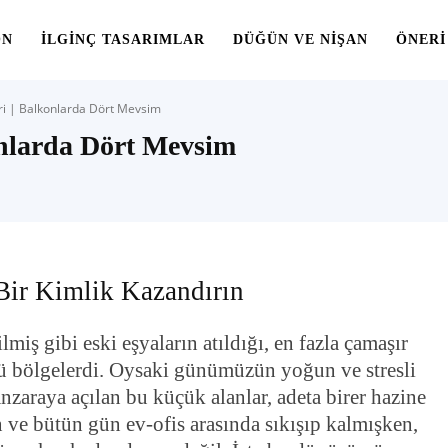
ON
İLGINÇ TASARIMLAR
DÜĞÜN VE NIŞAN
ÖNERI
i | Balkonlarda Dört Mevsim
nlarda Dört Mevsim
Bir Kimlik Kazandırın
lmiş gibi eski eşyaların atıldığı, en fazla çamaşır
ölü bölgelerdi. Oysaki günümüzün yoğun ve stresli
nzaraya açılan bu küçük alanlar, adeta birer hazine
n ve bütün gün ev-ofis arasında sıkışıp kalmışken,