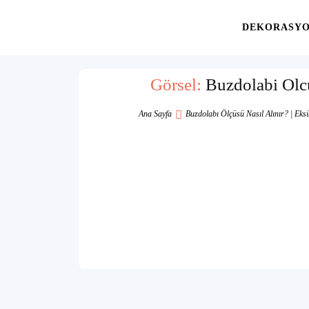
Yaşam
DEKORASY
Alanınıza
Görsel:
Buzdolabi Olc
Ana Sayfa
Buzdolabı Ölçüsü Nasıl Alınır? | Eks
İlham