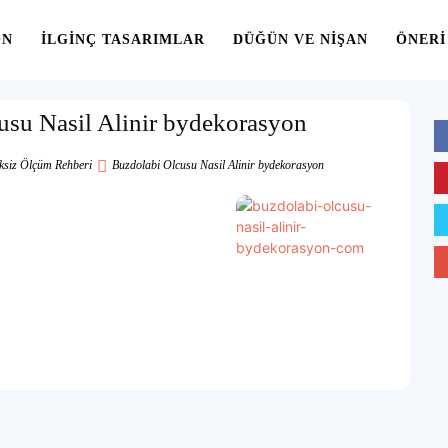
ON
İLGINÇ TASARIMLAR
DÜĞÜN VE NIŞAN
ÖNERI
usu Nasil Alinir bydekorasyon
iksiz Ölçüm Rehberi
Buzdolabi Olcusu Nasil Alinir bydekorasyon