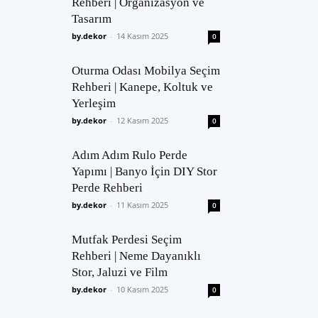
Rehberi | Organizasyon ve
Tasarım
by.dekor
-
14 Kasım 2025
0
Oturma Odası Mobilya Seçim
Rehberi | Kanepe, Koltuk ve
Yerleşim
by.dekor
-
12 Kasım 2025
0
Adım Adım Rulo Perde
Yapımı | Banyo İçin DIY Stor
Perde Rehberi
by.dekor
-
11 Kasım 2025
0
Mutfak Perdesi Seçim
Rehberi | Neme Dayanıklı
Stor, Jaluzi ve Film
by.dekor
-
10 Kasım 2025
0