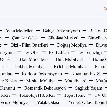
D
Ayna Modelleri
Bahçe Dekorasyonu
Balkon D
bı
Çamaşır Odası
Çikolata Marketi
Cinsellik v
k
Dizi - Film Önerileri
Doğtaş Mobilya
Duvar
rasyonu
Ev Ofisi
Ev Tadilatı
Ev Temizliği
Odası
Halı Modelleri
Hint Mobilyası
Home O
lar
İstikbal Mobilya
Kelebek Mobilya
Kilim
kımları
Koridor Dekorasyonu
Kuantum Fiziği
zer Kesim
Masko Mobilya
Moodboard
Mutfa
 Kanunu
Romantik Dekorasyon
Sağlıklı Yaşam
Yerleri
Teknoloji Haberleri
Tepe Home
TV Üni
ivense Mobilya
Yatak Odası
Yemek Odası Takıml