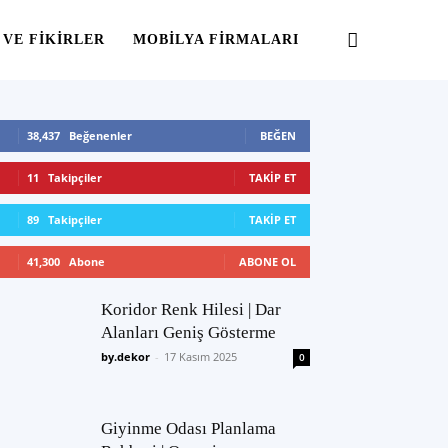
 VE FIKIRLER
MOBILYA FIRMALARI
38,437
Beğenenler
BEĞEN
11
Takipçiler
TAKIP ET
89
Takipçiler
TAKIP ET
41,300
Abone
ABONE OL
Koridor Renk Hilesi | Dar
Alanları Geniş Gösterme
by.dekor
-
17 Kasım 2025
0
Giyinme Odası Planlama