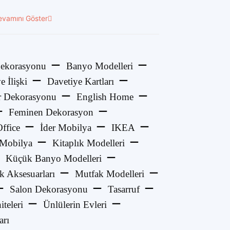
evamını Göster
ekorasyonu
Banyo Modelleri
e İlişki
Davetiye Kartları
 Dekorasyonu
English Home
Feminen Dekorasyon
ffice
İder Mobilya
IKEA
 Mobilya
Kitaplık Modelleri
Küçük Banyo Modelleri
k Aksesuarları
Mutfak Modelleri
Salon Dekorasyonu
Tasarruf
teleri
Ünlülerin Evleri
arı