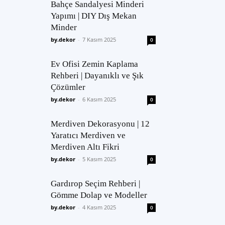
Bahçe Sandalyesi Minderi
Yapımı | DIY Dış Mekan
Minder
by.dekor
-
7 Kasım 2025
0
Ev Ofisi Zemin Kaplama
Rehberi | Dayanıklı ve Şık
Çözümler
by.dekor
-
6 Kasım 2025
0
Merdiven Dekorasyonu | 12
Yaratıcı Merdiven ve
Merdiven Altı Fikri
by.dekor
-
5 Kasım 2025
0
Gardırop Seçim Rehberi |
Gömme Dolap ve Modeller
by.dekor
-
4 Kasım 2025
0