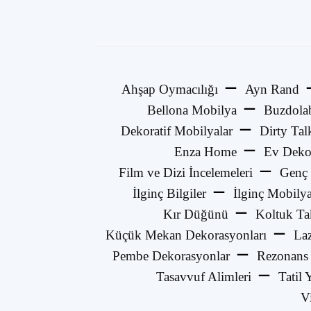
Ahşap Oymacılığı
Ayn Rand
Bellona Mobilya
Buzdola
Dekoratif Mobilyalar
Dirty Tal
Enza Home
Ev Deko
Film ve Dizi İncelemeleri
Genç 
İlginç Bilgiler
İlginç Mobilya
Kır Düğünü
Koltuk Ta
Küçük Mekan Dekorasyonları
La
Pembe Dekorasyonlar
Rezonans
Tasavvuf Alimleri
Tatil 
V