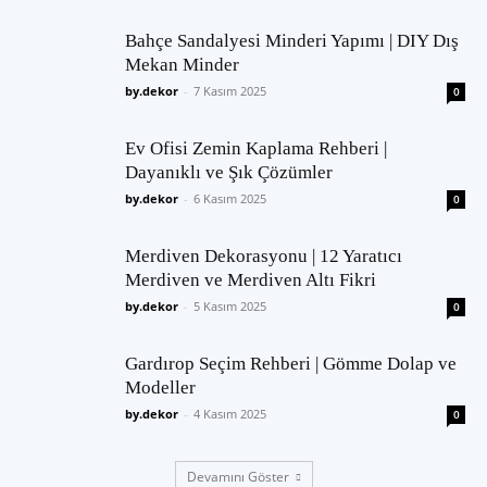
Bahçe Sandalyesi Minderi Yapımı | DIY Dış
Mekan Minder
by.dekor
-
7 Kasım 2025
0
Ev Ofisi Zemin Kaplama Rehberi |
Dayanıklı ve Şık Çözümler
by.dekor
-
6 Kasım 2025
0
Merdiven Dekorasyonu | 12 Yaratıcı
Merdiven ve Merdiven Altı Fikri
by.dekor
-
5 Kasım 2025
0
Gardırop Seçim Rehberi | Gömme Dolap ve
Modeller
by.dekor
-
4 Kasım 2025
0
Devamını Göster