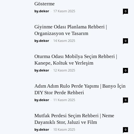
Gösterme
by.dekor
-
17 Kasım 2025
0
Giyinme Odası Planlama Rehberi |
Organizasyon ve Tasarım
by.dekor
-
14 Kasım 2025
0
Oturma Odası Mobilya Seçim Rehberi |
Kanepe, Koltuk ve Yerleşim
by.dekor
-
12 Kasım 2025
0
Adım Adım Rulo Perde Yapımı | Banyo İçin
DIY Stor Perde Rehberi
by.dekor
-
11 Kasım 2025
0
Mutfak Perdesi Seçim Rehberi | Neme
Dayanıklı Stor, Jaluzi ve Film
by.dekor
-
10 Kasım 2025
0