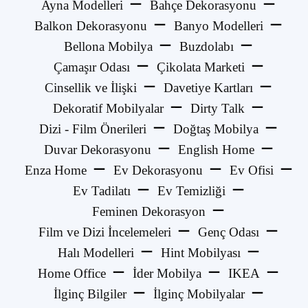
Ayna Modelleri
Bahçe Dekorasyonu
Balkon Dekorasyonu
Banyo Modelleri
Bellona Mobilya
Buzdolabı
Çamaşır Odası
Çikolata Marketi
Cinsellik ve İlişki
Davetiye Kartları
Dekoratif Mobilyalar
Dirty Talk
Dizi - Film Önerileri
Doğtaş Mobilya
Duvar Dekorasyonu
English Home
Enza Home
Ev Dekorasyonu
Ev Ofisi
Ev Tadilatı
Ev Temizliği
Feminen Dekorasyon
Film ve Dizi İncelemeleri
Genç Odası
Halı Modelleri
Hint Mobilyası
Home Office
İder Mobilya
IKEA
İlginç Bilgiler
İlginç Mobilyalar