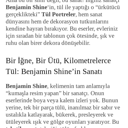
Ama bu bir sihir değil, bu sanat! İngiliz sanatçı
Benjamin Shine
‘in, tül ile yaptığı o “ürkütücü
gerçeklikteki”
Tül Portreler
, hem sanat
dünyasını hem de dekorasyon tutkunlarını
kendine hayran bırakıyor. Bu eserler, evleriniz
için sıradan bir tablonun çok ötesinde, şık ve
ruhu olan birer dekora dönüşebilir.
Bir İğne, Bir Ütü, Kilometrelerce
Tül: Benjamin Shine’in Sanatı
Benjamin Shine
, kelimenin tam anlamıyla
“kumaşla resim yapan” bir sanatçı. Onun
eserlerinde boya veya kalem izleri yok. Bunun
yerine, tek bir parça tülü, inanılmaz bir sabır ve
ustalıkla katlayarak, bükerek, presleyerek ve
ütüleyerek ışık ve gölge oyunları yaratıyor. Bu