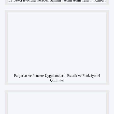
Ev Dekorasyonuna Nereden Başlanır | Adım Adım Tasarım Rehberi
Panjurlar ve Pencere Uygulamaları | Estetik ve Fonksiyonel
Çözümler