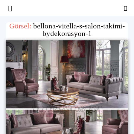
Yaşam
Görsel:
bellona-vitella-s-salon-takimi-
bydekorasyon-1
Alanınıza
İlham