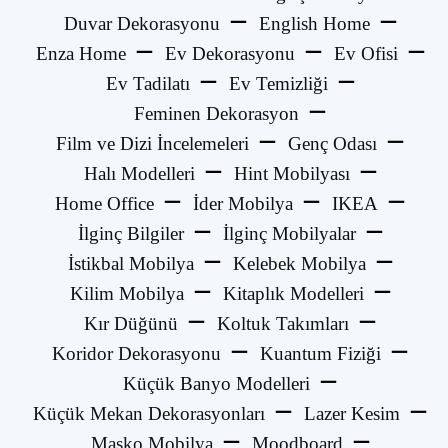
Duvar Dekorasyonu
English Home
Enza Home
Ev Dekorasyonu
Ev Ofisi
Ev Tadilatı
Ev Temizliği
Feminen Dekorasyon
Film ve Dizi İncelemeleri
Genç Odası
Halı Modelleri
Hint Mobilyası
Home Office
İder Mobilya
IKEA
İlginç Bilgiler
İlginç Mobilyalar
İstikbal Mobilya
Kelebek Mobilya
Kilim Mobilya
Kitaplık Modelleri
Kır Düğünü
Koltuk Takımları
Koridor Dekorasyonu
Kuantum Fiziği
Küçük Banyo Modelleri
Küçük Mekan Dekorasyonları
Lazer Kesim
Masko Mobilya
Moodboard