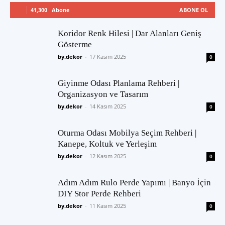
41,300
Abone
ABONE OL
Koridor Renk Hilesi | Dar Alanları Geniş
Gösterme
by.dekor
-
17 Kasım 2025
0
Giyinme Odası Planlama Rehberi |
Organizasyon ve Tasarım
by.dekor
-
14 Kasım 2025
0
Oturma Odası Mobilya Seçim Rehberi |
Kanepe, Koltuk ve Yerleşim
by.dekor
-
12 Kasım 2025
0
Adım Adım Rulo Perde Yapımı | Banyo İçin
DIY Stor Perde Rehberi
by.dekor
-
11 Kasım 2025
0