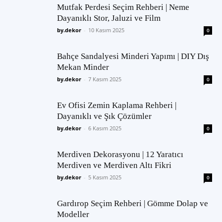
Mutfak Perdesi Seçim Rehberi | Neme
Dayanıklı Stor, Jaluzi ve Film
by.dekor
-
10 Kasım 2025
0
Bahçe Sandalyesi Minderi Yapımı | DIY Dış
Mekan Minder
by.dekor
-
7 Kasım 2025
0
Ev Ofisi Zemin Kaplama Rehberi |
Dayanıklı ve Şık Çözümler
by.dekor
-
6 Kasım 2025
0
Merdiven Dekorasyonu | 12 Yaratıcı
Merdiven ve Merdiven Altı Fikri
by.dekor
-
5 Kasım 2025
0
Gardırop Seçim Rehberi | Gömme Dolap ve
Modeller