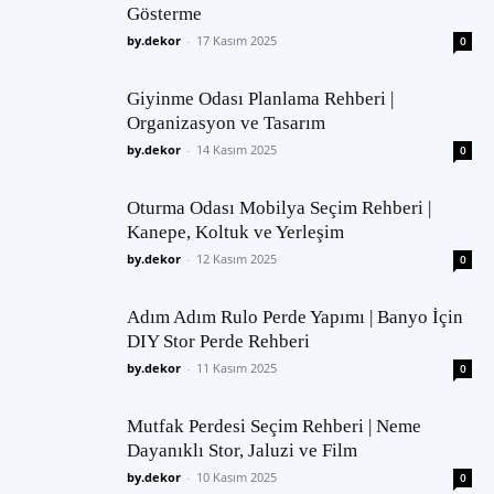
Gösterme
by.dekor
-
17 Kasım 2025
0
Giyinme Odası Planlama Rehberi |
Organizasyon ve Tasarım
by.dekor
-
14 Kasım 2025
0
Oturma Odası Mobilya Seçim Rehberi |
Kanepe, Koltuk ve Yerleşim
by.dekor
-
12 Kasım 2025
0
Adım Adım Rulo Perde Yapımı | Banyo İçin
DIY Stor Perde Rehberi
by.dekor
-
11 Kasım 2025
0
Mutfak Perdesi Seçim Rehberi | Neme
Dayanıklı Stor, Jaluzi ve Film
by.dekor
-
10 Kasım 2025
0