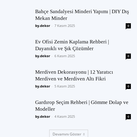
Bahçe Sandalyesi Minderi Yapımı | DIY Dış
Mekan Minder
by.dekor
-
7 Kasım 2025
0
Ev Ofisi Zemin Kaplama Rehberi |
Dayanıklı ve Şık Çözümler
by.dekor
-
6 Kasım 2025
0
Merdiven Dekorasyonu | 12 Yaratıcı
Merdiven ve Merdiven Altı Fikri
by.dekor
-
5 Kasım 2025
0
Gardırop Seçim Rehberi | Gömme Dolap ve
Modeller
by.dekor
-
4 Kasım 2025
0
Devamını Göster