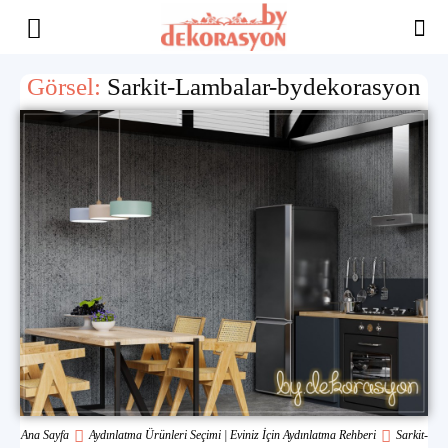
Yaşam
Görsel:
Sarkit-Lambalar-bydekorasyon
Alanınıza
İlham
Ana Sayfa
Aydınlatma Ürünleri Seçimi | Eviniz İçin Aydınlatma Rehberi
Sarkit-