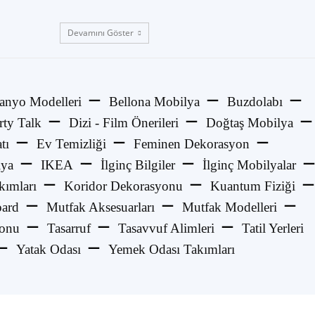
Devamını Göster
anyo Modelleri
Bellona Mobilya
Buzdolabı
rty Talk
Dizi - Film Önerileri
Doğtaş Mobilya
tı
Ev Temizliği
Feminen Dekorasyon
lya
IKEA
İlginç Bilgiler
İlginç Mobilyalar
kımları
Koridor Dekorasyonu
Kuantum Fiziği
ard
Mutfak Aksesuarları
Mutfak Modelleri
yonu
Tasarruf
Tasavvuf Alimleri
Tatil Yerleri
Yatak Odası
Yemek Odası Takımları