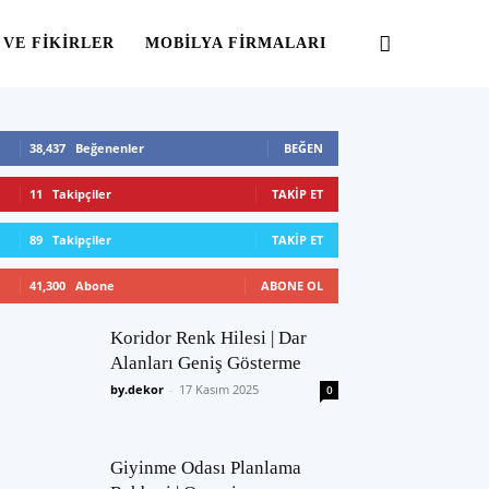
 VE FIKIRLER
MOBILYA FIRMALARI
38,437
Beğenenler
BEĞEN
11
Takipçiler
TAKIP ET
89
Takipçiler
TAKIP ET
41,300
Abone
ABONE OL
Koridor Renk Hilesi | Dar
Alanları Geniş Gösterme
by.dekor
-
17 Kasım 2025
0
Giyinme Odası Planlama