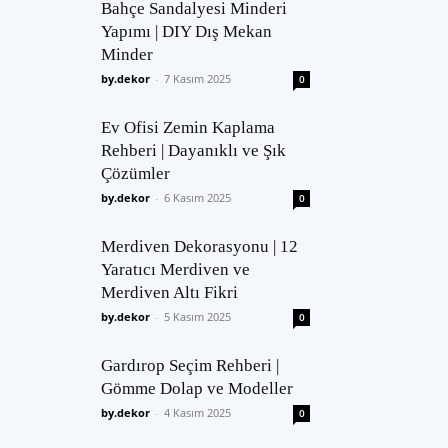
Bahçe Sandalyesi Minderi
Yapımı | DIY Dış Mekan
Minder
by.dekor
-
7 Kasım 2025
0
Ev Ofisi Zemin Kaplama
Rehberi | Dayanıklı ve Şık
Çözümler
by.dekor
-
6 Kasım 2025
0
Merdiven Dekorasyonu | 12
Yaratıcı Merdiven ve
Merdiven Altı Fikri
by.dekor
-
5 Kasım 2025
0
Gardırop Seçim Rehberi |
Gömme Dolap ve Modeller
by.dekor
-
4 Kasım 2025
0