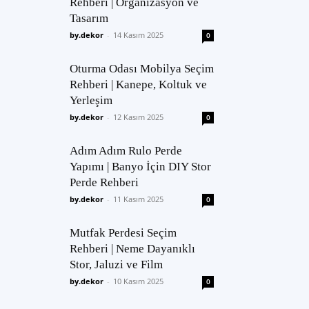
Rehberi | Organizasyon ve
Tasarım
by.dekor
-
14 Kasım 2025
0
Oturma Odası Mobilya Seçim
Rehberi | Kanepe, Koltuk ve
Yerleşim
by.dekor
-
12 Kasım 2025
0
Adım Adım Rulo Perde
Yapımı | Banyo İçin DIY Stor
Perde Rehberi
by.dekor
-
11 Kasım 2025
0
Mutfak Perdesi Seçim
Rehberi | Neme Dayanıklı
Stor, Jaluzi ve Film
by.dekor
-
10 Kasım 2025
0