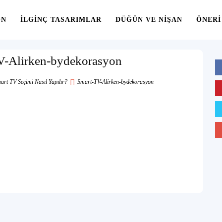
ON
İLGINÇ TASARIMLAR
DÜĞÜN VE NIŞAN
ÖNERI
V-Alirken-bydekorasyon
mart TV Seçimi Nasıl Yapılır?
Smart-TV-Alirken-bydekorasyon