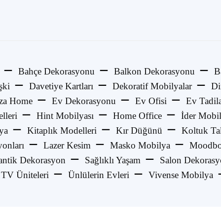
Bahçe Dekorasyonu
Balkon Dekorasyonu
B
şki
Davetiye Kartları
Dekoratif Mobilyalar
Di
za Home
Ev Dekorasyonu
Ev Ofisi
Ev Tadila
lleri
Hint Mobilyası
Home Office
İder Mobi
ya
Kitaplık Modelleri
Kır Düğünü
Koltuk Ta
onları
Lazer Kesim
Masko Mobilya
Moodbo
ntik Dekorasyon
Sağlıklı Yaşam
Salon Dekoras
TV Üniteleri
Ünlülerin Evleri
Vivense Mobilya