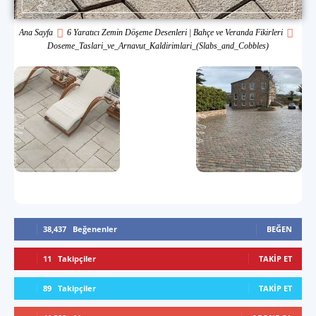
Ana Sayfa
6 Yaratıcı Zemin Döşeme Desenleri | Bahçe ve Veranda Fikirleri
Doseme_Taslari_ve_Arnavut_Kaldirimlari_(Slabs_and_Cobbles)
38,437
Beğenenler
BEĞEN
11
Takipçiler
TAKIP ET
89
Takipçiler
TAKIP ET