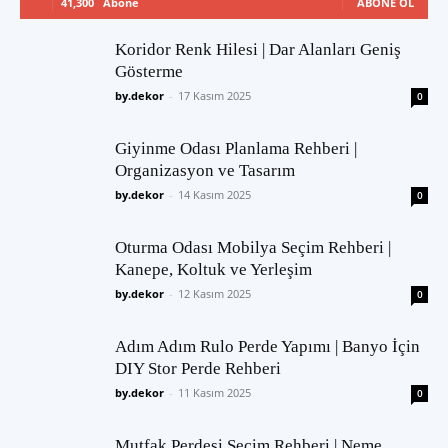
41,300
Abone
ABONE OL
Koridor Renk Hilesi | Dar Alanları Geniş
Gösterme
by.dekor
-
17 Kasım 2025
0
Giyinme Odası Planlama Rehberi |
Organizasyon ve Tasarım
by.dekor
-
14 Kasım 2025
0
Oturma Odası Mobilya Seçim Rehberi |
Kanepe, Koltuk ve Yerleşim
by.dekor
-
12 Kasım 2025
0
Adım Adım Rulo Perde Yapımı | Banyo İçin
DIY Stor Perde Rehberi
by.dekor
-
11 Kasım 2025
0
Mutfak Perdesi Seçim Rehberi | Neme