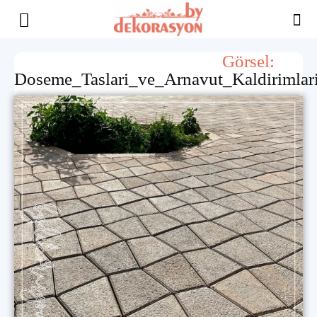
Yaşam
Görsel:
Doseme_Taslari_ve_Arnavut_Kaldirimlar
Alanınıza
İlham