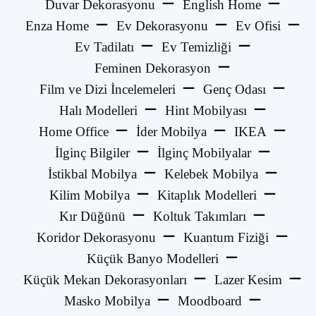
Duvar Dekorasyonu
English Home
Enza Home
Ev Dekorasyonu
Ev Ofisi
Ev Tadilatı
Ev Temizliği
Feminen Dekorasyon
Film ve Dizi İncelemeleri
Genç Odası
Halı Modelleri
Hint Mobilyası
Home Office
İder Mobilya
IKEA
İlginç Bilgiler
İlginç Mobilyalar
İstikbal Mobilya
Kelebek Mobilya
Kilim Mobilya
Kitaplık Modelleri
Kır Düğünü
Koltuk Takımları
Koridor Dekorasyonu
Kuantum Fiziği
Küçük Banyo Modelleri
Küçük Mekan Dekorasyonları
Lazer Kesim
Masko Mobilya
Moodboard