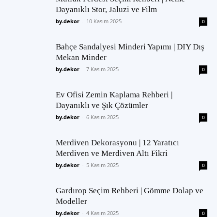
Dayanıklı Stor, Jaluzi ve Film
by.dekor
-
10 Kasım 2025
0
Bahçe Sandalyesi Minderi Yapımı | DIY Dış
Mekan Minder
by.dekor
-
7 Kasım 2025
0
Ev Ofisi Zemin Kaplama Rehberi |
Dayanıklı ve Şık Çözümler
by.dekor
-
6 Kasım 2025
0
Merdiven Dekorasyonu | 12 Yaratıcı
Merdiven ve Merdiven Altı Fikri
by.dekor
-
5 Kasım 2025
0
Gardırop Seçim Rehberi | Gömme Dolap ve
Modeller
by.dekor
-
4 Kasım 2025
0