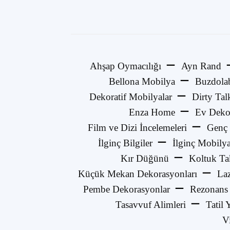
Ahşap Oymacılığı
Ayn Rand
Bellona Mobilya
Buzdola
Dekoratif Mobilyalar
Dirty Tal
Enza Home
Ev Deko
Film ve Dizi İncelemeleri
Genç 
İlginç Bilgiler
İlginç Mobilya
Kır Düğünü
Koltuk Ta
Küçük Mekan Dekorasyonları
La
Pembe Dekorasyonlar
Rezonans
Tasavvuf Alimleri
Tatil 
V