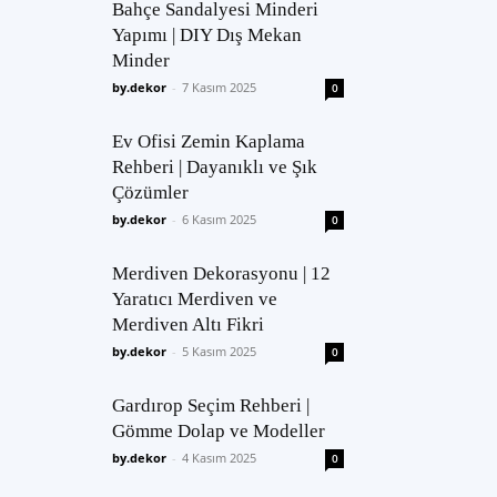
Bahçe Sandalyesi Minderi
Yapımı | DIY Dış Mekan
Minder
by.dekor
-
7 Kasım 2025
0
Ev Ofisi Zemin Kaplama
Rehberi | Dayanıklı ve Şık
Çözümler
by.dekor
-
6 Kasım 2025
0
Merdiven Dekorasyonu | 12
Yaratıcı Merdiven ve
Merdiven Altı Fikri
by.dekor
-
5 Kasım 2025
0
Gardırop Seçim Rehberi |
Gömme Dolap ve Modeller
by.dekor
-
4 Kasım 2025
0