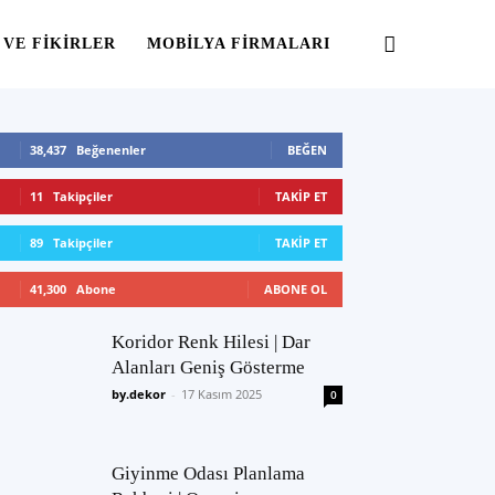
 VE FIKIRLER
MOBILYA FIRMALARI
38,437
Beğenenler
BEĞEN
11
Takipçiler
TAKIP ET
89
Takipçiler
TAKIP ET
41,300
Abone
ABONE OL
Koridor Renk Hilesi | Dar
Alanları Geniş Gösterme
by.dekor
-
17 Kasım 2025
0
Giyinme Odası Planlama