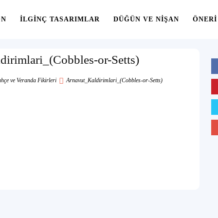
ON
İLGINÇ TASARIMLAR
DÜĞÜN VE NIŞAN
ÖNERI
irimlari_(Cobbles-or-Setts)
hçe ve Veranda Fikirleri
Arnavut_Kaldirimlari_(Cobbles-or-Setts)