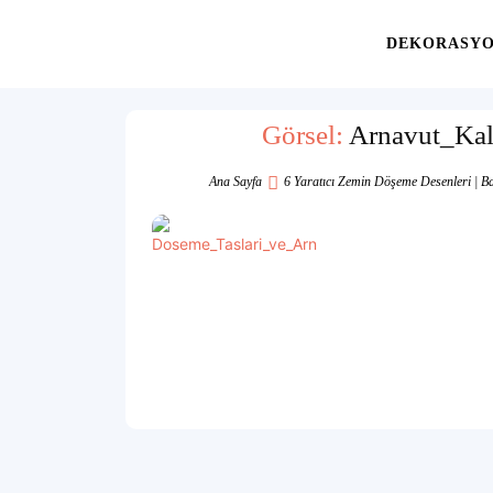
Yaşam
DEKORASY
Alanınıza
Görsel:
Arnavut_Kald
Ana Sayfa
6 Yaratıcı Zemin Döşeme Desenleri | Ba
İlham