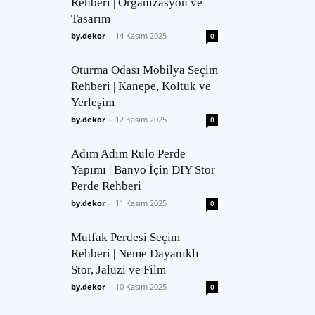
Rehberi | Organizasyon ve
Tasarım
by.dekor
-
14 Kasım 2025
0
Oturma Odası Mobilya Seçim
Rehberi | Kanepe, Koltuk ve
Yerleşim
by.dekor
-
12 Kasım 2025
0
Adım Adım Rulo Perde
Yapımı | Banyo İçin DIY Stor
Perde Rehberi
by.dekor
-
11 Kasım 2025
0
Mutfak Perdesi Seçim
Rehberi | Neme Dayanıklı
Stor, Jaluzi ve Film
by.dekor
-
10 Kasım 2025
0