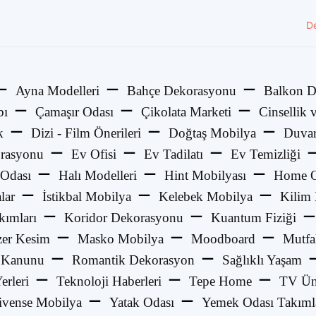
D
Ayna Modelleri
Bahçe Dekorasyonu
Balkon D
bı
Çamaşır Odası
Çikolata Marketi
Cinsellik v
k
Dizi - Film Önerileri
Doğtaş Mobilya
Duvar
rasyonu
Ev Ofisi
Ev Tadilatı
Ev Temizliği
Odası
Halı Modelleri
Hint Mobilyası
Home O
lar
İstikbal Mobilya
Kelebek Mobilya
Kilim
kımları
Koridor Dekorasyonu
Kuantum Fiziği
zer Kesim
Masko Mobilya
Moodboard
Mutfa
 Kanunu
Romantik Dekorasyon
Sağlıklı Yaşam
Yerleri
Teknoloji Haberleri
Tepe Home
TV Üni
ivense Mobilya
Yatak Odası
Yemek Odası Takıml