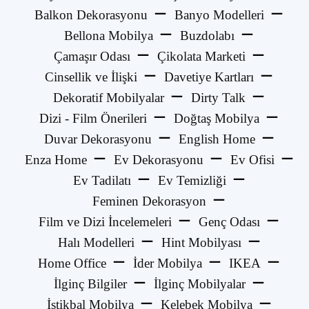
Balkon Dekorasyonu
Banyo Modelleri
Bellona Mobilya
Buzdolabı
Çamaşır Odası
Çikolata Marketi
Cinsellik ve İlişki
Davetiye Kartları
Dekoratif Mobilyalar
Dirty Talk
Dizi - Film Önerileri
Doğtaş Mobilya
Duvar Dekorasyonu
English Home
Enza Home
Ev Dekorasyonu
Ev Ofisi
Ev Tadilatı
Ev Temizliği
Feminen Dekorasyon
Film ve Dizi İncelemeleri
Genç Odası
Halı Modelleri
Hint Mobilyası
Home Office
İder Mobilya
IKEA
İlginç Bilgiler
İlginç Mobilyalar
İstikbal Mobilya
Kelebek Mobilya