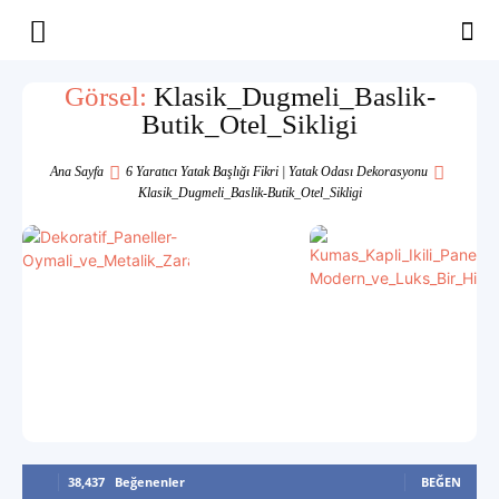
Yaşam
Görsel:
Klasik_Dugmeli_Baslik-
Butik_Otel_Sikligi
Alanınıza
Ana Sayfa
6 Yaratıcı Yatak Başlığı Fikri | Yatak Odası Dekorasyonu
Klasik_Dugmeli_Baslik-Butik_Otel_Sikligi
İlham
38,437
Beğenenler
BEĞEN