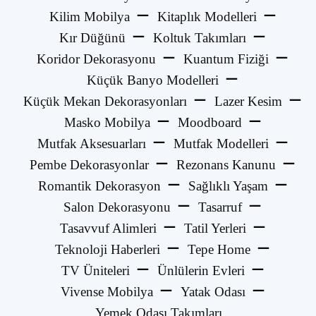
Kilim Mobilya
Kitaplık Modelleri
Kır Düğünü
Koltuk Takımları
Koridor Dekorasyonu
Kuantum Fiziği
Küçük Banyo Modelleri
Küçük Mekan Dekorasyonları
Lazer Kesim
Masko Mobilya
Moodboard
Mutfak Aksesuarları
Mutfak Modelleri
Pembe Dekorasyonlar
Rezonans Kanunu
Romantik Dekorasyon
Sağlıklı Yaşam
Salon Dekorasyonu
Tasarruf
Tasavvuf Alimleri
Tatil Yerleri
Teknoloji Haberleri
Tepe Home
TV Üniteleri
Ünlülerin Evleri
Vivense Mobilya
Yatak Odası
Yemek Odası Takımları