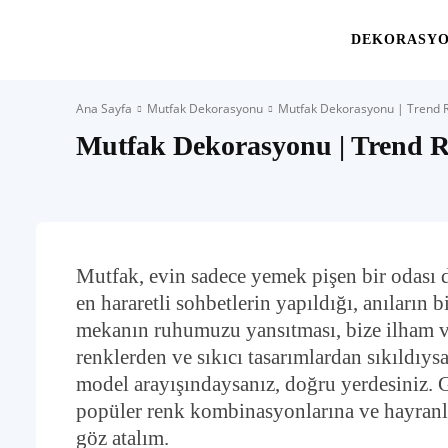
Yaşam
DEKORASY
Ana Sayfa
Mutfak Dekorasyonu
Mutfak Dekorasyonu | Trend R
Alanınıza
Mutfak Dekorasyonu | Trend R
İlham
Mutfak, evin sadece yemek pişen bir odası d
en hararetli sohbetlerin yapıldığı, anıların 
mekanın ruhumuzu yansıtması, bize ilham ve
renklerden ve sıkıcı tasarımlardan sıkıldıys
model arayışındaysanız, doğru yerdesiniz. 
popüler renk kombinasyonlarına ve hayran
göz atalım.