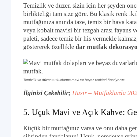
Temizlik ve düzen sizin için her şeyden önc
birlikteliği tam size göre. Bu klasik renk iki
mutfağınıza anında taze, temiz bir hava kat
veya kobalt mavisi bir tezgah arası fayans ve
paleti, sadece temiz bir his vermekle kalma
göstererek özellikle
dar mutfak dekorasy
Temizlik ve düzen tutkunlarına mavi ve beyaz renkleri öneriyoruz.
İlginizi Çekebilir;
Hasır – Mutfaklarda 20
5. Uçuk Mavi ve Açık Kahve: Gen
Küçük bir mutfağınız varsa ve onu daha geni
sihrinden faydalanın! Uçuk, neredeyse griy