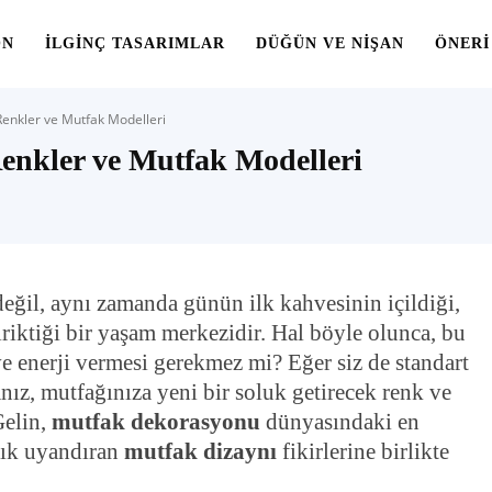
ON
İLGINÇ TASARIMLAR
DÜĞÜN VE NIŞAN
ÖNERI
enkler ve Mutfak Modelleri
enkler ve Mutfak Modelleri
eğil, aynı zamanda günün ilk kahvesinin içildiği,
biriktiği bir yaşam merkezidir. Hal böyle olunca, bu
 enerji vermesi gerekmez mi? Eğer siz de standart
anız, mutfağınıza yeni bir soluk getirecek renk ve
Gelin,
mutfak dekorasyonu
dünyasındaki en
lık uyandıran
mutfak dizaynı
fikirlerine birlikte