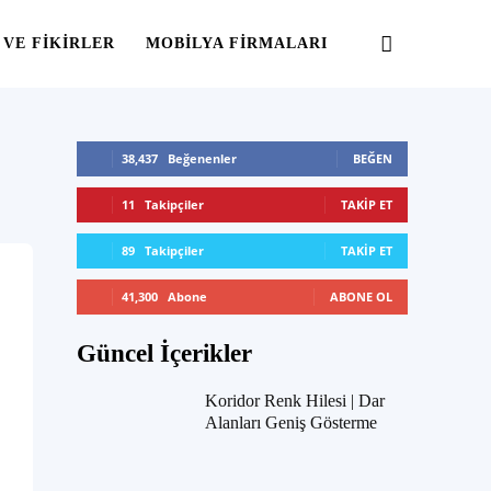
 VE FIKIRLER
MOBILYA FIRMALARI
38,437
Beğenenler
BEĞEN
11
Takipçiler
TAKIP ET
89
Takipçiler
TAKIP ET
41,300
Abone
ABONE OL
Güncel İçerikler
Koridor Renk Hilesi | Dar
Alanları Geniş Gösterme