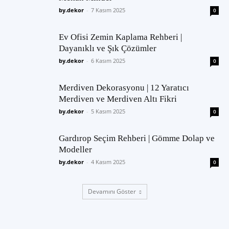
by.dekor
-
7 Kasım 2025
0
Ev Ofisi Zemin Kaplama Rehberi |
Dayanıklı ve Şık Çözümler
by.dekor
-
6 Kasım 2025
0
Merdiven Dekorasyonu | 12 Yaratıcı
Merdiven ve Merdiven Altı Fikri
by.dekor
-
5 Kasım 2025
0
Gardırop Seçim Rehberi | Gömme Dolap ve
Modeller
by.dekor
-
4 Kasım 2025
0
Devamını Göster