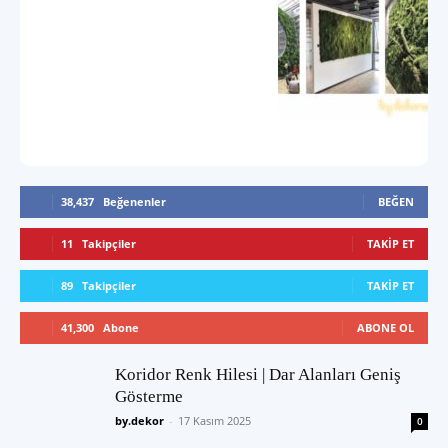
38,437
Beğenenler
BEĞEN
11
Takipçiler
TAKIP ET
89
Takipçiler
TAKIP ET
41,300
Abone
ABONE OL
Koridor Renk Hilesi | Dar Alanları Geniş
Gösterme
by.dekor
-
17 Kasım 2025
0