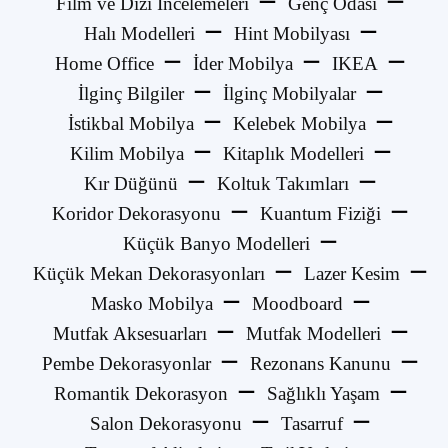
Film ve Dizi İncelemeleri
Genç Odası
Halı Modelleri
Hint Mobilyası
Home Office
İder Mobilya
IKEA
İlginç Bilgiler
İlginç Mobilyalar
İstikbal Mobilya
Kelebek Mobilya
Kilim Mobilya
Kitaplık Modelleri
Kır Düğünü
Koltuk Takımları
Koridor Dekorasyonu
Kuantum Fiziği
Küçük Banyo Modelleri
Küçük Mekan Dekorasyonları
Lazer Kesim
Masko Mobilya
Moodboard
Mutfak Aksesuarları
Mutfak Modelleri
Pembe Dekorasyonlar
Rezonans Kanunu
Romantik Dekorasyon
Sağlıklı Yaşam
Salon Dekorasyonu
Tasarruf