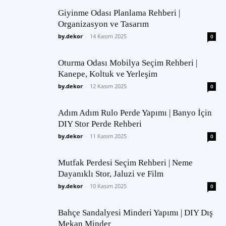
Giyinme Odası Planlama Rehberi |
Organizasyon ve Tasarım
by.dekor
-
14 Kasım 2025
0
Oturma Odası Mobilya Seçim Rehberi |
Kanepe, Koltuk ve Yerleşim
by.dekor
-
12 Kasım 2025
0
Adım Adım Rulo Perde Yapımı | Banyo İçin
DIY Stor Perde Rehberi
by.dekor
-
11 Kasım 2025
0
Mutfak Perdesi Seçim Rehberi | Neme
Dayanıklı Stor, Jaluzi ve Film
by.dekor
-
10 Kasım 2025
0
Bahçe Sandalyesi Minderi Yapımı | DIY Dış
Mekan Minder