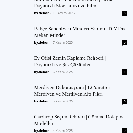
Dayanıklı Stor, Jaluzi ve Film
by.dekor
-
10 Kasım 2025
0
Bahçe Sandalyesi Minderi Yapımı | DIY Dış
Mekan Minder
by.dekor
-
7 Kasım 2025
0
Ev Ofisi Zemin Kaplama Rehberi |
Dayanıklı ve Şık Çözümler
by.dekor
-
6 Kasım 2025
0
Merdiven Dekorasyonu | 12 Yaratıcı
Merdiven ve Merdiven Altı Fikri
by.dekor
-
5 Kasım 2025
0
Gardırop Seçim Rehberi | Gömme Dolap ve
Modeller
by.dekor
-
4 Kasım 2025
0