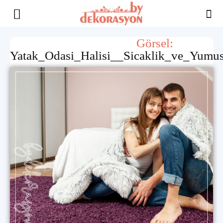
Yaşam
Görsel:
Yatak_Odasi_Halisi__Sicaklik_ve_Yumus
Alanınıza
İlham