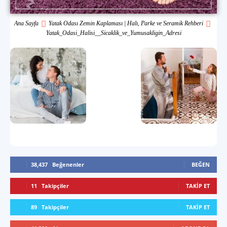
Ana Sayfa
Yatak Odası Zemin Kaplaması | Halı, Parke ve Seramik Rehberi
Yatak_Odasi_Halisi__Sicaklik_ve_Yumusakligin_Adresi
38,437
Beğenenler
BEĞEN
11
Takipçiler
TAKIP ET
89
Takipçiler
TAKIP ET