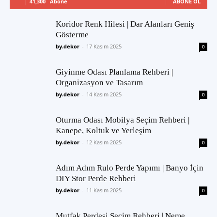
41,300
Abone
ABONE OL
Koridor Renk Hilesi | Dar Alanları Geniş
Gösterme
by.dekor
-
17 Kasım 2025
0
Giyinme Odası Planlama Rehberi |
Organizasyon ve Tasarım
by.dekor
-
14 Kasım 2025
0
Oturma Odası Mobilya Seçim Rehberi |
Kanepe, Koltuk ve Yerleşim
by.dekor
-
12 Kasım 2025
0
Adım Adım Rulo Perde Yapımı | Banyo İçin
DIY Stor Perde Rehberi
by.dekor
-
11 Kasım 2025
0
Mutfak Perdesi Seçim Rehberi | Neme