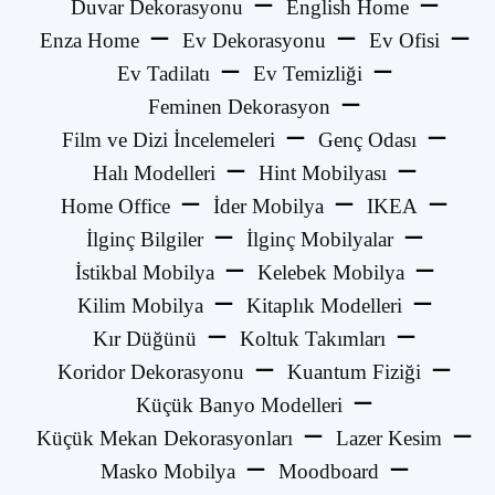
Duvar Dekorasyonu
English Home
Enza Home
Ev Dekorasyonu
Ev Ofisi
Ev Tadilatı
Ev Temizliği
Feminen Dekorasyon
Film ve Dizi İncelemeleri
Genç Odası
Halı Modelleri
Hint Mobilyası
Home Office
İder Mobilya
IKEA
İlginç Bilgiler
İlginç Mobilyalar
İstikbal Mobilya
Kelebek Mobilya
Kilim Mobilya
Kitaplık Modelleri
Kır Düğünü
Koltuk Takımları
Koridor Dekorasyonu
Kuantum Fiziği
Küçük Banyo Modelleri
Küçük Mekan Dekorasyonları
Lazer Kesim
Masko Mobilya
Moodboard