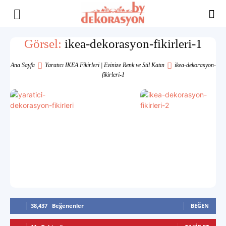
Yaşam
Görsel:
ikea-dekorasyon-fikirleri-1
Alanınıza
Ana Sayfa
Yaratıcı IKEA Fikirleri | Evinize Renk ve Stil Katın
ikea-dekorasyon-
fikirleri-1
İlham
38,437
Beğenenler
BEĞEN