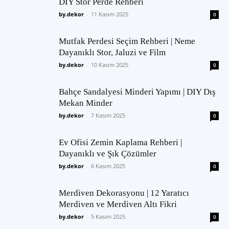
DIY Stor Perde Rehberi
by.dekor
-
11 Kasım 2025
0
Mutfak Perdesi Seçim Rehberi | Neme
Dayanıklı Stor, Jaluzi ve Film
by.dekor
-
10 Kasım 2025
0
Bahçe Sandalyesi Minderi Yapımı | DIY Dış
Mekan Minder
by.dekor
-
7 Kasım 2025
0
Ev Ofisi Zemin Kaplama Rehberi |
Dayanıklı ve Şık Çözümler
by.dekor
-
6 Kasım 2025
0
Merdiven Dekorasyonu | 12 Yaratıcı
Merdiven ve Merdiven Altı Fikri
by.dekor
-
5 Kasım 2025
0