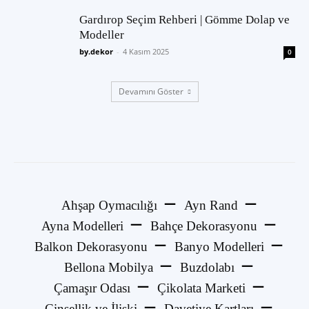
Gardırop Seçim Rehberi | Gömme Dolap ve
Modeller
by.dekor
-
4 Kasım 2025
0
Devamını Göster
Ahşap Oymacılığı
Ayn Rand
Ayna Modelleri
Bahçe Dekorasyonu
Balkon Dekorasyonu
Banyo Modelleri
Bellona Mobilya
Buzdolabı
Çamaşır Odası
Çikolata Marketi
Cinsellik ve İlişki
Davetiye Kartları