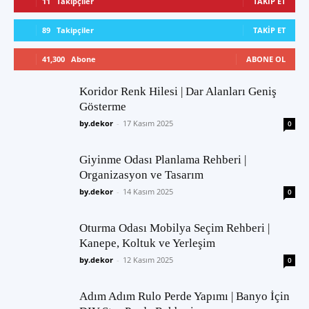
11
Takipçiler
TAKIP ET
89
Takipçiler
TAKIP ET
41,300
Abone
ABONE OL
Koridor Renk Hilesi | Dar Alanları Geniş
Gösterme
by.dekor
-
17 Kasım 2025
0
Giyinme Odası Planlama Rehberi |
Organizasyon ve Tasarım
by.dekor
-
14 Kasım 2025
0
Oturma Odası Mobilya Seçim Rehberi |
Kanepe, Koltuk ve Yerleşim
by.dekor
-
12 Kasım 2025
0
Adım Adım Rulo Perde Yapımı | Banyo İçin