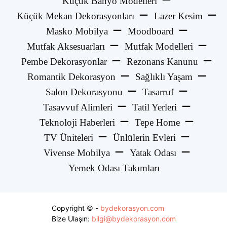
Küçük Banyo Modelleri
Küçük Mekan Dekorasyonları
Lazer Kesim
Masko Mobilya
Moodboard
Mutfak Aksesuarları
Mutfak Modelleri
Pembe Dekorasyonlar
Rezonans Kanunu
Romantik Dekorasyon
Sağlıklı Yaşam
Salon Dekorasyonu
Tasarruf
Tasavvuf Alimleri
Tatil Yerleri
Teknoloji Haberleri
Tepe Home
TV Üniteleri
Ünlülerin Evleri
Vivense Mobilya
Yatak Odası
Yemek Odası Takımları
Copyright © -
bydekorasyon.com
Bize Ulaşın:
bilgi@bydekorasyon.com