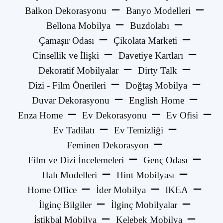
Balkon Dekorasyonu
Banyo Modelleri
Bellona Mobilya
Buzdolabı
Çamaşır Odası
Çikolata Marketi
Cinsellik ve İlişki
Davetiye Kartları
Dekoratif Mobilyalar
Dirty Talk
Dizi - Film Önerileri
Doğtaş Mobilya
Duvar Dekorasyonu
English Home
Enza Home
Ev Dekorasyonu
Ev Ofisi
Ev Tadilatı
Ev Temizliği
Feminen Dekorasyon
Film ve Dizi İncelemeleri
Genç Odası
Halı Modelleri
Hint Mobilyası
Home Office
İder Mobilya
IKEA
İlginç Bilgiler
İlginç Mobilyalar
İstikbal Mobilya
Kelebek Mobilya