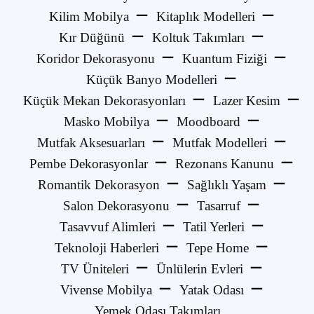
Kilim Mobilya
Kitaplık Modelleri
Kır Düğünü
Koltuk Takımları
Koridor Dekorasyonu
Kuantum Fiziği
Küçük Banyo Modelleri
Küçük Mekan Dekorasyonları
Lazer Kesim
Masko Mobilya
Moodboard
Mutfak Aksesuarları
Mutfak Modelleri
Pembe Dekorasyonlar
Rezonans Kanunu
Romantik Dekorasyon
Sağlıklı Yaşam
Salon Dekorasyonu
Tasarruf
Tasavvuf Alimleri
Tatil Yerleri
Teknoloji Haberleri
Tepe Home
TV Üniteleri
Ünlülerin Evleri
Vivense Mobilya
Yatak Odası
Yemek Odası Takımları