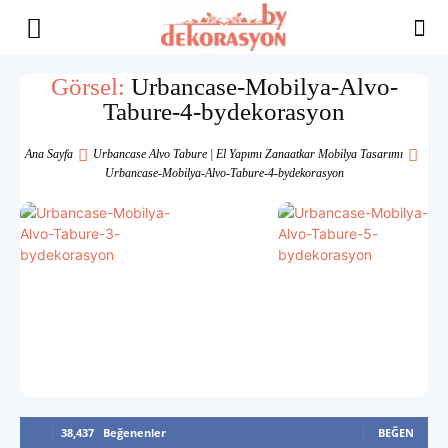
Yaşam
Görsel:
Urbancase-Mobilya-Alvo-
Tabure-4-bydekorasyon
Alanınıza
Ana Sayfa
Urbancase Alvo Tabure | El Yapımı Zanaatkar Mobilya Tasarımı
Urbancase-Mobilya-Alvo-Tabure-4-bydekorasyon
İlham
38,437
Beğenenler
BEĞEN