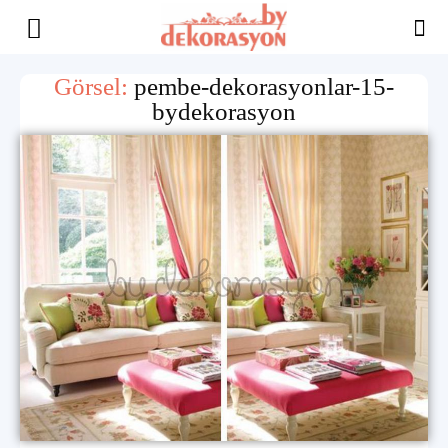
Yaşam
Görsel:
pembe-dekorasyonlar-15-
bydekorasyon
Alanınıza
İlham