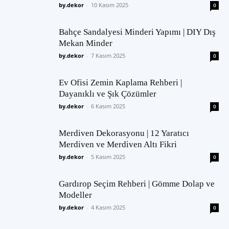
by.dekor
-
10 Kasım 2025
0
Bahçe Sandalyesi Minderi Yapımı | DIY Dış
Mekan Minder
by.dekor
-
7 Kasım 2025
0
Ev Ofisi Zemin Kaplama Rehberi |
Dayanıklı ve Şık Çözümler
by.dekor
-
6 Kasım 2025
0
Merdiven Dekorasyonu | 12 Yaratıcı
Merdiven ve Merdiven Altı Fikri
by.dekor
-
5 Kasım 2025
0
Gardırop Seçim Rehberi | Gömme Dolap ve
Modeller
by.dekor
-
4 Kasım 2025
0