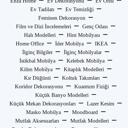
Enza Home
Ev Dekorasyonu
Ev Ofisi
Ev Tadilatı
Ev Temizliği
Feminen Dekorasyon
Film ve Dizi İncelemeleri
Genç Odası
Halı Modelleri
Hint Mobilyası
Home Office
İder Mobilya
IKEA
İlginç Bilgiler
İlginç Mobilyalar
İstikbal Mobilya
Kelebek Mobilya
Kilim Mobilya
Kitaplık Modelleri
Kır Düğünü
Koltuk Takımları
Koridor Dekorasyonu
Kuantum Fiziği
Küçük Banyo Modelleri
Küçük Mekan Dekorasyonları
Lazer Kesim
Masko Mobilya
Moodboard
Mutfak Aksesuarları
Mutfak Modelleri