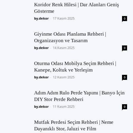
Koridor Renk Hilesi | Dar Alanları Geniş
Gösterme
by.dekor
-
17 Kasım 2025
0
Giyinme Odası Planlama Rehberi |
Organizasyon ve Tasarım
by.dekor
-
14 Kasım 2025
0
Oturma Odası Mobilya Seçim Rehberi |
Kanepe, Koltuk ve Yerleşim
by.dekor
-
12 Kasım 2025
0
Adım Adım Rulo Perde Yapımı | Banyo İçin
DIY Stor Perde Rehberi
by.dekor
-
11 Kasım 2025
0
Mutfak Perdesi Seçim Rehberi | Neme
Dayanıklı Stor, Jaluzi ve Film