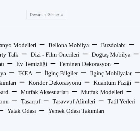
Devamını Göster
anyo Modelleri
Bellona Mobilya
Buzdolabı
rty Talk
Dizi - Film Önerileri
Doğtaş Mobilya
tı
Ev Temizliği
Feminen Dekorasyon
lya
IKEA
İlginç Bilgiler
İlginç Mobilyalar
kımları
Koridor Dekorasyonu
Kuantum Fiziği
ard
Mutfak Aksesuarları
Mutfak Modelleri
yonu
Tasarruf
Tasavvuf Alimleri
Tatil Yerleri
Yatak Odası
Yemek Odası Takımları