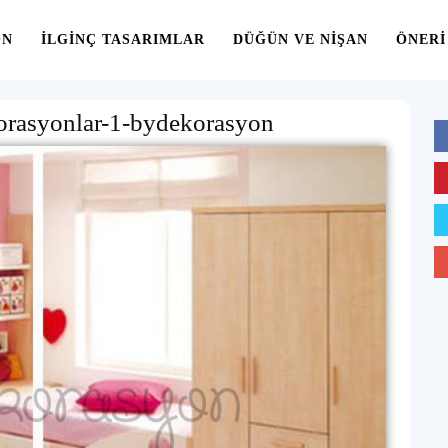
ON
İLGINÇ TASARIMLAR
DÜĞÜN VE NIŞAN
ÖNERI
rasyonlar-1-bydekorasyon