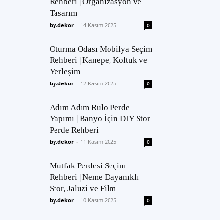
Rehberi | Organizasyon ve
Tasarım
by.dekor
-
14 Kasım 2025
0
Oturma Odası Mobilya Seçim
Rehberi | Kanepe, Koltuk ve
Yerleşim
by.dekor
-
12 Kasım 2025
0
Adım Adım Rulo Perde
Yapımı | Banyo İçin DIY Stor
Perde Rehberi
by.dekor
-
11 Kasım 2025
0
Mutfak Perdesi Seçim
Rehberi | Neme Dayanıklı
Stor, Jaluzi ve Film
by.dekor
-
10 Kasım 2025
0