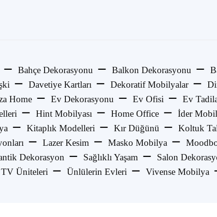
Bahçe Dekorasyonu
Balkon Dekorasyonu
B
şki
Davetiye Kartları
Dekoratif Mobilyalar
Di
za Home
Ev Dekorasyonu
Ev Ofisi
Ev Tadila
lleri
Hint Mobilyası
Home Office
İder Mobi
ya
Kitaplık Modelleri
Kır Düğünü
Koltuk Ta
onları
Lazer Kesim
Masko Mobilya
Moodbo
ntik Dekorasyon
Sağlıklı Yaşam
Salon Dekoras
TV Üniteleri
Ünlülerin Evleri
Vivense Mobilya