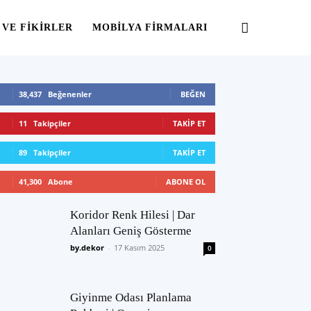
 VE FIKIRLER
MOBILYA FIRMALARI
38,437
Beğenenler
BEĞEN
11
Takipçiler
TAKIP ET
89
Takipçiler
TAKIP ET
41,300
Abone
ABONE OL
Koridor Renk Hilesi | Dar
Alanları Geniş Gösterme
by.dekor
-
17 Kasım 2025
0
Giyinme Odası Planlama