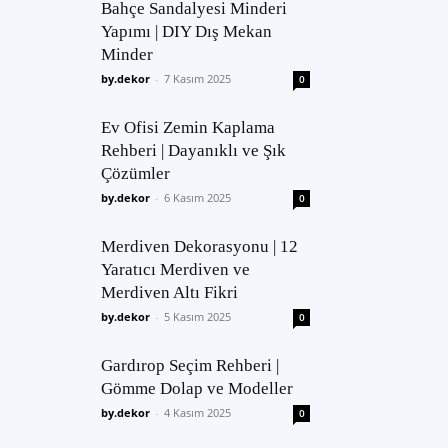
Bahçe Sandalyesi Minderi
Yapımı | DIY Dış Mekan
Minder
by.dekor
-
7 Kasım 2025
0
Ev Ofisi Zemin Kaplama
Rehberi | Dayanıklı ve Şık
Çözümler
by.dekor
-
6 Kasım 2025
0
Merdiven Dekorasyonu | 12
Yaratıcı Merdiven ve
Merdiven Altı Fikri
by.dekor
-
5 Kasım 2025
0
Gardırop Seçim Rehberi |
Gömme Dolap ve Modeller
by.dekor
-
4 Kasım 2025
0