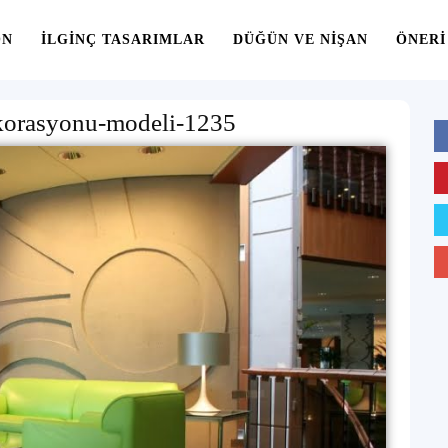
ON
İLGINÇ TASARIMLAR
DÜĞÜN VE NIŞAN
ÖNERI
korasyonu-modeli-1235