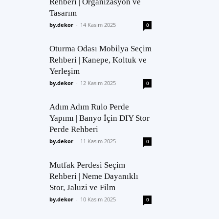
Rehberi | Organizasyon ve
Tasarım
by.dekor
-
14 Kasım 2025
0
Oturma Odası Mobilya Seçim
Rehberi | Kanepe, Koltuk ve
Yerleşim
by.dekor
-
12 Kasım 2025
0
Adım Adım Rulo Perde
Yapımı | Banyo İçin DIY Stor
Perde Rehberi
by.dekor
-
11 Kasım 2025
0
Mutfak Perdesi Seçim
Rehberi | Neme Dayanıklı
Stor, Jaluzi ve Film
by.dekor
-
10 Kasım 2025
0