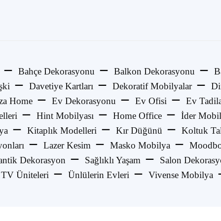
Bahçe Dekorasyonu
Balkon Dekorasyonu
B
şki
Davetiye Kartları
Dekoratif Mobilyalar
Di
za Home
Ev Dekorasyonu
Ev Ofisi
Ev Tadila
lleri
Hint Mobilyası
Home Office
İder Mobi
ya
Kitaplık Modelleri
Kır Düğünü
Koltuk Ta
onları
Lazer Kesim
Masko Mobilya
Moodbo
ntik Dekorasyon
Sağlıklı Yaşam
Salon Dekoras
TV Üniteleri
Ünlülerin Evleri
Vivense Mobilya