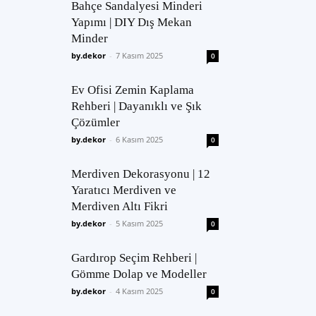
Bahçe Sandalyesi Minderi
Yapımı | DIY Dış Mekan
Minder
by.dekor
-
7 Kasım 2025
0
Ev Ofisi Zemin Kaplama
Rehberi | Dayanıklı ve Şık
Çözümler
by.dekor
-
6 Kasım 2025
0
Merdiven Dekorasyonu | 12
Yaratıcı Merdiven ve
Merdiven Altı Fikri
by.dekor
-
5 Kasım 2025
0
Gardırop Seçim Rehberi |
Gömme Dolap ve Modeller
by.dekor
-
4 Kasım 2025
0