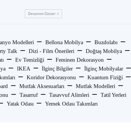
Devamını Göster
anyo Modelleri
Bellona Mobilya
Buzdolabı
rty Talk
Dizi - Film Önerileri
Doğtaş Mobilya
tı
Ev Temizliği
Feminen Dekorasyon
lya
IKEA
İlginç Bilgiler
İlginç Mobilyalar
kımları
Koridor Dekorasyonu
Kuantum Fiziği
ard
Mutfak Aksesuarları
Mutfak Modelleri
yonu
Tasarruf
Tasavvuf Alimleri
Tatil Yerleri
Yatak Odası
Yemek Odası Takımları