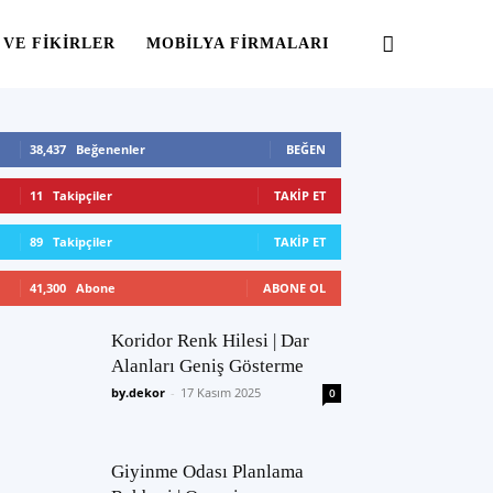
 VE FIKIRLER
MOBILYA FIRMALARI
38,437
Beğenenler
BEĞEN
11
Takipçiler
TAKIP ET
89
Takipçiler
TAKIP ET
41,300
Abone
ABONE OL
Koridor Renk Hilesi | Dar
Alanları Geniş Gösterme
by.dekor
-
17 Kasım 2025
0
Giyinme Odası Planlama