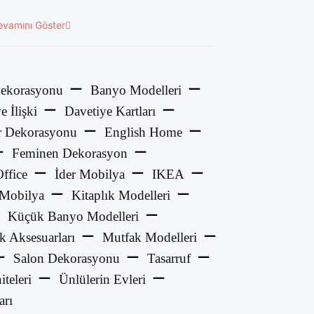
evamını Göster
ekorasyonu
Banyo Modelleri
e İlişki
Davetiye Kartları
 Dekorasyonu
English Home
Feminen Dekorasyon
ffice
İder Mobilya
IKEA
 Mobilya
Kitaplık Modelleri
Küçük Banyo Modelleri
k Aksesuarları
Mutfak Modelleri
Salon Dekorasyonu
Tasarruf
teleri
Ünlülerin Evleri
arı