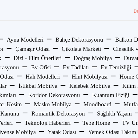
D
Ayna Modelleri
Bahçe Dekorasyonu
Balkon D
bı
Çamaşır Odası
Çikolata Marketi
Cinsellik v
k
Dizi - Film Önerileri
Doğtaş Mobilya
Duvar
rasyonu
Ev Ofisi
Ev Tadilatı
Ev Temizliği
Odası
Halı Modelleri
Hint Mobilyası
Home O
lar
İstikbal Mobilya
Kelebek Mobilya
Kilim
kımları
Koridor Dekorasyonu
Kuantum Fiziği
zer Kesim
Masko Mobilya
Moodboard
Mutfa
 Kanunu
Romantik Dekorasyon
Sağlıklı Yaşam
Yerleri
Teknoloji Haberleri
Tepe Home
TV Üni
ivense Mobilya
Yatak Odası
Yemek Odası Takıml