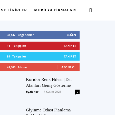
 VE FIKIRLER
MOBILYA FIRMALARI
38,437
Beğenenler
BEĞEN
11
Takipçiler
TAKIP ET
89
Takipçiler
TAKIP ET
41,300
Abone
ABONE OL
Koridor Renk Hilesi | Dar
Alanları Geniş Gösterme
by.dekor
-
17 Kasım 2025
0
Giyinme Odası Planlama