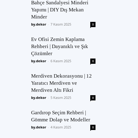
Bahçe Sandalyesi Minderi
Yapımı | DIY Dış Mekan
Minder
by.dekor
-
7 Kasım 2025
0
Ev Ofisi Zemin Kaplama
Rehberi | Dayanıklı ve Şık
Çözümler
by.dekor
-
6 Kasım 2025
0
Merdiven Dekorasyonu | 12
Yaratıcı Merdiven ve
Merdiven Altı Fikri
by.dekor
-
5 Kasım 2025
0
Gardırop Seçim Rehberi |
Gömme Dolap ve Modeller
by.dekor
-
4 Kasım 2025
0