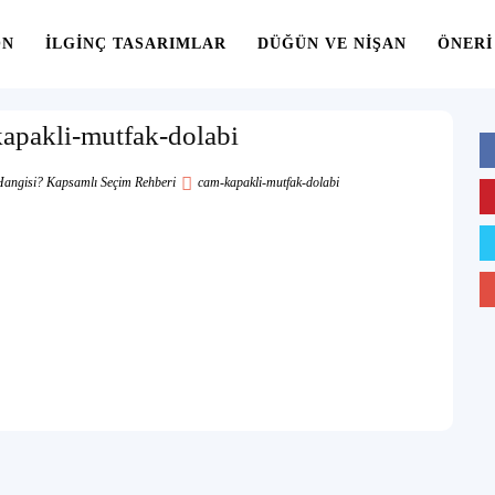
ON
İLGINÇ TASARIMLAR
DÜĞÜN VE NIŞAN
ÖNERI
apakli-mutfak-dolabi
Hangisi? Kapsamlı Seçim Rehberi
cam-kapakli-mutfak-dolabi