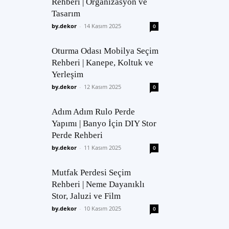
Rehberi | Organizasyon ve
Tasarım
by.dekor
-
14 Kasım 2025
0
Oturma Odası Mobilya Seçim
Rehberi | Kanepe, Koltuk ve
Yerleşim
by.dekor
-
12 Kasım 2025
0
Adım Adım Rulo Perde
Yapımı | Banyo İçin DIY Stor
Perde Rehberi
by.dekor
-
11 Kasım 2025
0
Mutfak Perdesi Seçim
Rehberi | Neme Dayanıklı
Stor, Jaluzi ve Film
by.dekor
-
10 Kasım 2025
0