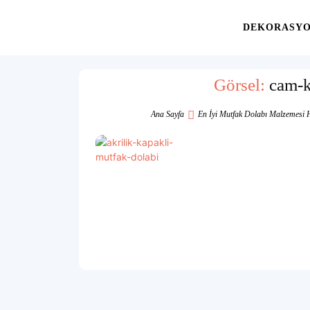
Yaşam
DEKORASY
Alanınıza
Görsel:
cam-k
Ana Sayfa
En İyi Mutfak Dolabı Malzemesi 
İlham