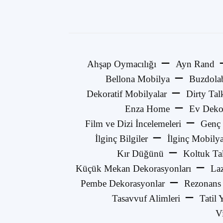
Ahşap Oymacılığı
Ayn Rand
Bellona Mobilya
Buzdola
Dekoratif Mobilyalar
Dirty Tal
Enza Home
Ev Deko
Film ve Dizi İncelemeleri
Genç 
İlginç Bilgiler
İlginç Mobilya
Kır Düğünü
Koltuk Ta
Küçük Mekan Dekorasyonları
La
Pembe Dekorasyonlar
Rezonans
Tasavvuf Alimleri
Tatil 
V