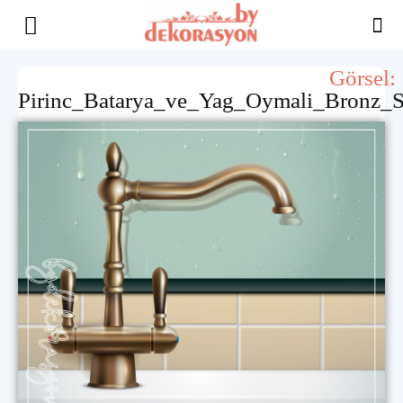
Yaşam
Görsel:
Pirinc_Batarya_ve_Yag_Oymali_Bronz_S
Alanınıza
İlham