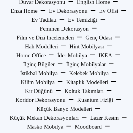
Duvar Dekorasyonu
English Home
Enza Home
Ev Dekorasyonu
Ev Ofisi
Ev Tadilatı
Ev Temizliği
Feminen Dekorasyon
Film ve Dizi İncelemeleri
Genç Odası
Halı Modelleri
Hint Mobilyası
Home Office
İder Mobilya
IKEA
İlginç Bilgiler
İlginç Mobilyalar
İstikbal Mobilya
Kelebek Mobilya
Kilim Mobilya
Kitaplık Modelleri
Kır Düğünü
Koltuk Takımları
Koridor Dekorasyonu
Kuantum Fiziği
Küçük Banyo Modelleri
Küçük Mekan Dekorasyonları
Lazer Kesim
Masko Mobilya
Moodboard