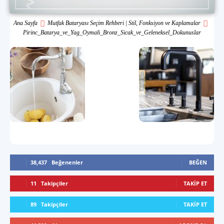
Ana Sayfa
Mutfak Bataryası Seçim Rehberi | Stil, Fonksiyon ve Kaplamalar
Pirinc_Batarya_ve_Yag_Oymali_Bronz_Sicak_ve_Geleneksel_Dokunuslar
38,437
Beğenenler
BEĞEN
11
Takipçiler
TAKIP ET
89
Takipçiler
TAKIP ET