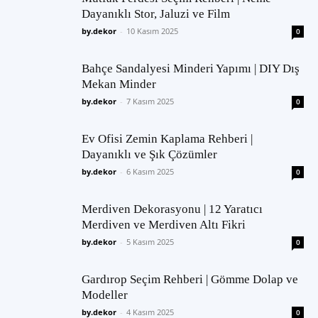
Dayanıklı Stor, Jaluzi ve Film
by.dekor
-
10 Kasım 2025
0
Bahçe Sandalyesi Minderi Yapımı | DIY Dış
Mekan Minder
by.dekor
-
7 Kasım 2025
0
Ev Ofisi Zemin Kaplama Rehberi |
Dayanıklı ve Şık Çözümler
by.dekor
-
6 Kasım 2025
0
Merdiven Dekorasyonu | 12 Yaratıcı
Merdiven ve Merdiven Altı Fikri
by.dekor
-
5 Kasım 2025
0
Gardırop Seçim Rehberi | Gömme Dolap ve
Modeller
by.dekor
-
4 Kasım 2025
0