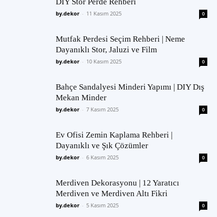
DIY Stor Perde Rehberi
by.dekor
-
11 Kasım 2025
0
Mutfak Perdesi Seçim Rehberi | Neme
Dayanıklı Stor, Jaluzi ve Film
by.dekor
-
10 Kasım 2025
0
Bahçe Sandalyesi Minderi Yapımı | DIY Dış
Mekan Minder
by.dekor
-
7 Kasım 2025
0
Ev Ofisi Zemin Kaplama Rehberi |
Dayanıklı ve Şık Çözümler
by.dekor
-
6 Kasım 2025
0
Merdiven Dekorasyonu | 12 Yaratıcı
Merdiven ve Merdiven Altı Fikri
by.dekor
-
5 Kasım 2025
0