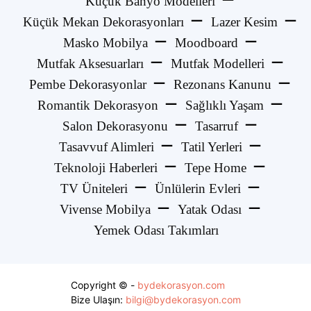
Küçük Banyo Modelleri
Küçük Mekan Dekorasyonları
Lazer Kesim
Masko Mobilya
Moodboard
Mutfak Aksesuarları
Mutfak Modelleri
Pembe Dekorasyonlar
Rezonans Kanunu
Romantik Dekorasyon
Sağlıklı Yaşam
Salon Dekorasyonu
Tasarruf
Tasavvuf Alimleri
Tatil Yerleri
Teknoloji Haberleri
Tepe Home
TV Üniteleri
Ünlülerin Evleri
Vivense Mobilya
Yatak Odası
Yemek Odası Takımları
Copyright © -
bydekorasyon.com
Bize Ulaşın:
bilgi@bydekorasyon.com