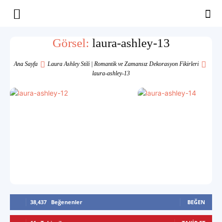
Yaşam
Görsel:
laura-ashley-13
Alanınıza
Ana Sayfa
Laura Ashley Stili | Romantik ve Zamansız Dekorasyon Fikirleri
laura-ashley-13
İlham
38,437
Beğenenler
BEĞEN