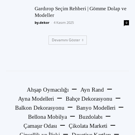
Gardırop Seçim Rehberi | Gömme Dolap ve
Modeller
by.dekor
-
4 Kasım 2025
0
Devamını Göster
Ahşap Oymacılığı
Ayn Rand
Ayna Modelleri
Bahçe Dekorasyonu
Balkon Dekorasyonu
Banyo Modelleri
Bellona Mobilya
Buzdolabı
Çamaşır Odası
Çikolata Marketi
Cinsellik ve İlişki
Davetiye Kartları