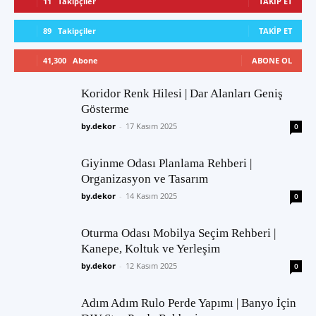
11
Takipçiler
TAKIP ET
89
Takipçiler
TAKIP ET
41,300
Abone
ABONE OL
Koridor Renk Hilesi | Dar Alanları Geniş
Gösterme
by.dekor
-
17 Kasım 2025
0
Giyinme Odası Planlama Rehberi |
Organizasyon ve Tasarım
by.dekor
-
14 Kasım 2025
0
Oturma Odası Mobilya Seçim Rehberi |
Kanepe, Koltuk ve Yerleşim
by.dekor
-
12 Kasım 2025
0
Adım Adım Rulo Perde Yapımı | Banyo İçin