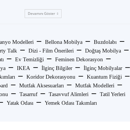
Devamını Göster
anyo Modelleri
Bellona Mobilya
Buzdolabı
rty Talk
Dizi - Film Önerileri
Doğtaş Mobilya
tı
Ev Temizliği
Feminen Dekorasyon
lya
IKEA
İlginç Bilgiler
İlginç Mobilyalar
kımları
Koridor Dekorasyonu
Kuantum Fiziği
ard
Mutfak Aksesuarları
Mutfak Modelleri
yonu
Tasarruf
Tasavvuf Alimleri
Tatil Yerleri
Yatak Odası
Yemek Odası Takımları