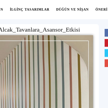
ON
İLGINÇ TASARIMLAR
DÜĞÜN VE NIŞAN
ÖNERI
Alcak_Tavanlara_Asansor_Etkisi