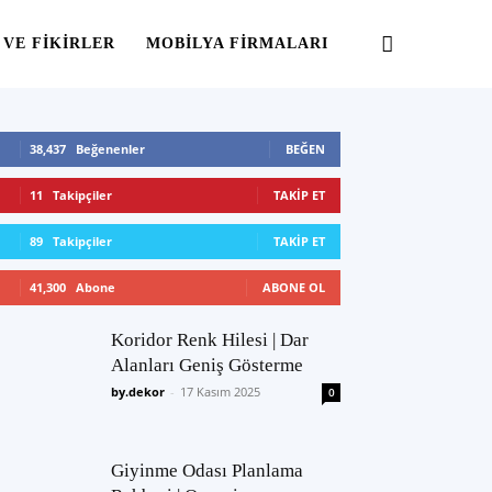
 VE FIKIRLER
MOBILYA FIRMALARI
38,437
Beğenenler
BEĞEN
11
Takipçiler
TAKIP ET
89
Takipçiler
TAKIP ET
41,300
Abone
ABONE OL
Koridor Renk Hilesi | Dar
Alanları Geniş Gösterme
by.dekor
-
17 Kasım 2025
0
Giyinme Odası Planlama