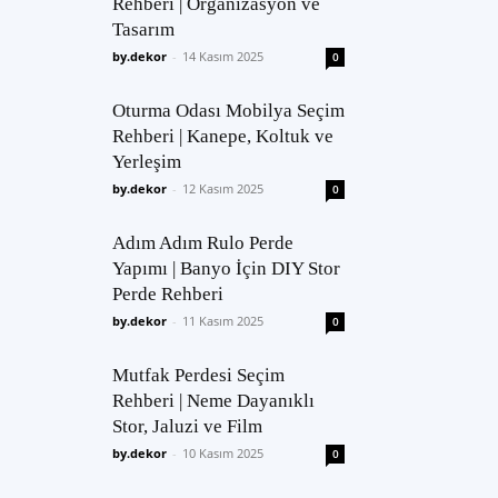
Rehberi | Organizasyon ve
Tasarım
by.dekor
-
14 Kasım 2025
0
Oturma Odası Mobilya Seçim
Rehberi | Kanepe, Koltuk ve
Yerleşim
by.dekor
-
12 Kasım 2025
0
Adım Adım Rulo Perde
Yapımı | Banyo İçin DIY Stor
Perde Rehberi
by.dekor
-
11 Kasım 2025
0
Mutfak Perdesi Seçim
Rehberi | Neme Dayanıklı
Stor, Jaluzi ve Film
by.dekor
-
10 Kasım 2025
0