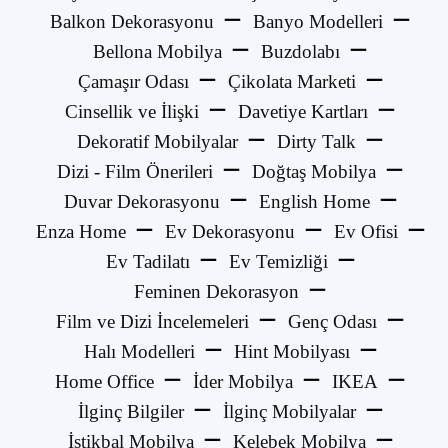
Balkon Dekorasyonu
Banyo Modelleri
Bellona Mobilya
Buzdolabı
Çamaşır Odası
Çikolata Marketi
Cinsellik ve İlişki
Davetiye Kartları
Dekoratif Mobilyalar
Dirty Talk
Dizi - Film Önerileri
Doğtaş Mobilya
Duvar Dekorasyonu
English Home
Enza Home
Ev Dekorasyonu
Ev Ofisi
Ev Tadilatı
Ev Temizliği
Feminen Dekorasyon
Film ve Dizi İncelemeleri
Genç Odası
Halı Modelleri
Hint Mobilyası
Home Office
İder Mobilya
IKEA
İlginç Bilgiler
İlginç Mobilyalar
İstikbal Mobilya
Kelebek Mobilya