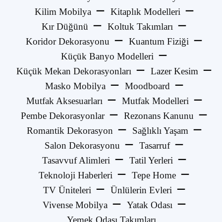
Kilim Mobilya
Kitaplık Modelleri
Kır Düğünü
Koltuk Takımları
Koridor Dekorasyonu
Kuantum Fiziği
Küçük Banyo Modelleri
Küçük Mekan Dekorasyonları
Lazer Kesim
Masko Mobilya
Moodboard
Mutfak Aksesuarları
Mutfak Modelleri
Pembe Dekorasyonlar
Rezonans Kanunu
Romantik Dekorasyon
Sağlıklı Yaşam
Salon Dekorasyonu
Tasarruf
Tasavvuf Alimleri
Tatil Yerleri
Teknoloji Haberleri
Tepe Home
TV Üniteleri
Ünlülerin Evleri
Vivense Mobilya
Yatak Odası
Yemek Odası Takımları