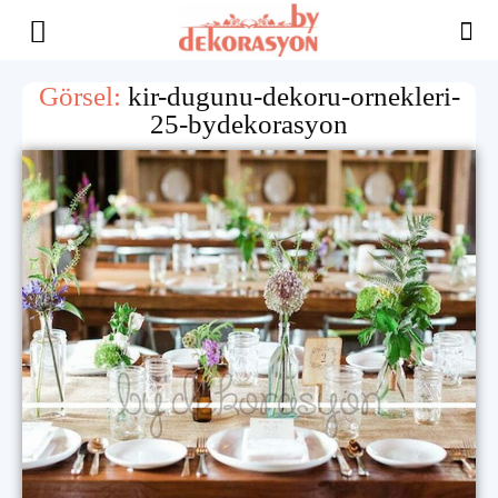
Yaşam
Görsel:
kir-dugunu-dekoru-ornekleri-
25-bydekorasyon
Alanınıza
İlham