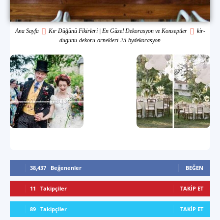
Ana Sayfa
Kır Düğünü Fikirleri | En Güzel Dekorasyon ve Konseptler
kir-
dugunu-dekoru-ornekleri-25-bydekorasyon
38,437
Beğenenler
BEĞEN
11
Takipçiler
TAKIP ET
89
Takipçiler
TAKIP ET