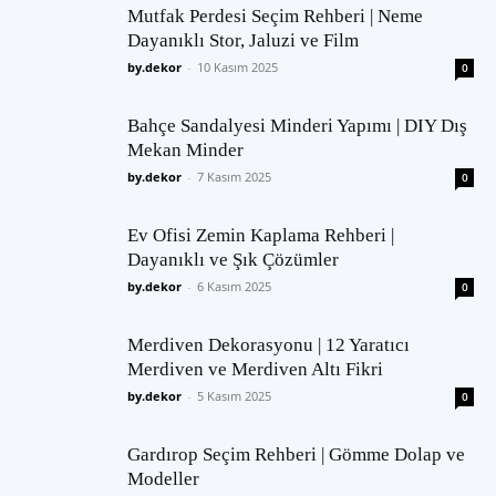
Mutfak Perdesi Seçim Rehberi | Neme
Dayanıklı Stor, Jaluzi ve Film
by.dekor
-
10 Kasım 2025
0
Bahçe Sandalyesi Minderi Yapımı | DIY Dış
Mekan Minder
by.dekor
-
7 Kasım 2025
0
Ev Ofisi Zemin Kaplama Rehberi |
Dayanıklı ve Şık Çözümler
by.dekor
-
6 Kasım 2025
0
Merdiven Dekorasyonu | 12 Yaratıcı
Merdiven ve Merdiven Altı Fikri
by.dekor
-
5 Kasım 2025
0
Gardırop Seçim Rehberi | Gömme Dolap ve
Modeller