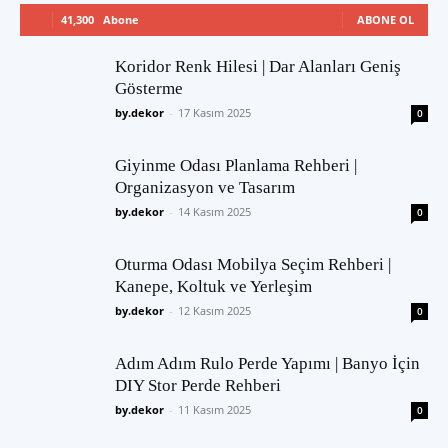
41,300
Abone
ABONE OL
Koridor Renk Hilesi | Dar Alanları Geniş
Gösterme
by.dekor
-
17 Kasım 2025
0
Giyinme Odası Planlama Rehberi |
Organizasyon ve Tasarım
by.dekor
-
14 Kasım 2025
0
Oturma Odası Mobilya Seçim Rehberi |
Kanepe, Koltuk ve Yerleşim
by.dekor
-
12 Kasım 2025
0
Adım Adım Rulo Perde Yapımı | Banyo İçin
DIY Stor Perde Rehberi
by.dekor
-
11 Kasım 2025
0