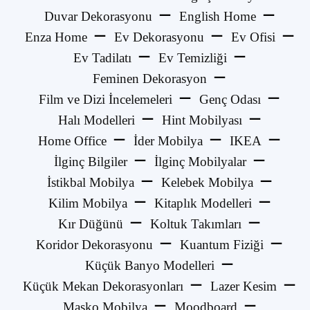
Duvar Dekorasyonu
English Home
Enza Home
Ev Dekorasyonu
Ev Ofisi
Ev Tadilatı
Ev Temizliği
Feminen Dekorasyon
Film ve Dizi İncelemeleri
Genç Odası
Halı Modelleri
Hint Mobilyası
Home Office
İder Mobilya
IKEA
İlginç Bilgiler
İlginç Mobilyalar
İstikbal Mobilya
Kelebek Mobilya
Kilim Mobilya
Kitaplık Modelleri
Kır Düğünü
Koltuk Takımları
Koridor Dekorasyonu
Kuantum Fiziği
Küçük Banyo Modelleri
Küçük Mekan Dekorasyonları
Lazer Kesim
Masko Mobilya
Moodboard