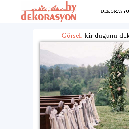
Yaşam
DEKORASY
Görsel:
Alanınıza
kir-dugunu-de
İlham