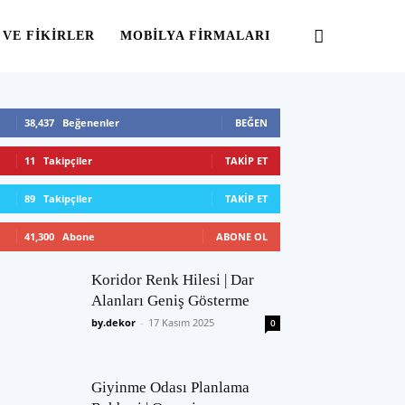
 VE FIKIRLER
MOBILYA FIRMALARI
38,437
Beğenenler
BEĞEN
11
Takipçiler
TAKIP ET
89
Takipçiler
TAKIP ET
41,300
Abone
ABONE OL
Koridor Renk Hilesi | Dar
Alanları Geniş Gösterme
by.dekor
-
17 Kasım 2025
0
Giyinme Odası Planlama