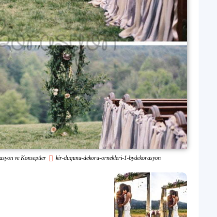
asyon ve Konseptler
kir-dugunu-dekoru-ornekleri-1-bydekorasyon