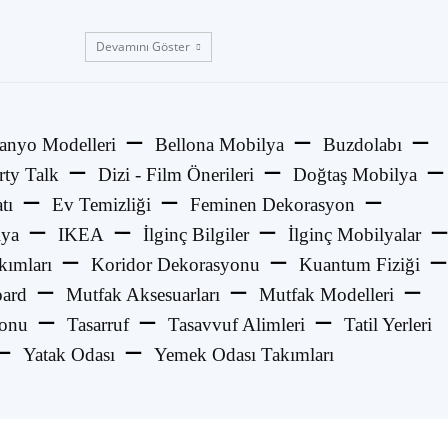
Devamını Göster
anyo Modelleri
Bellona Mobilya
Buzdolabı
rty Talk
Dizi - Film Önerileri
Doğtaş Mobilya
tı
Ev Temizliği
Feminen Dekorasyon
lya
IKEA
İlginç Bilgiler
İlginç Mobilyalar
kımları
Koridor Dekorasyonu
Kuantum Fiziği
ard
Mutfak Aksesuarları
Mutfak Modelleri
yonu
Tasarruf
Tasavvuf Alimleri
Tatil Yerleri
Yatak Odası
Yemek Odası Takımları