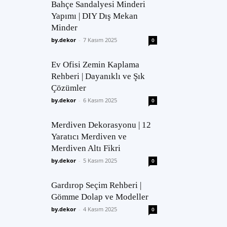
Bahçe Sandalyesi Minderi
Yapımı | DIY Dış Mekan
Minder
by.dekor
-
7 Kasım 2025
0
Ev Ofisi Zemin Kaplama
Rehberi | Dayanıklı ve Şık
Çözümler
by.dekor
-
6 Kasım 2025
0
Merdiven Dekorasyonu | 12
Yaratıcı Merdiven ve
Merdiven Altı Fikri
by.dekor
-
5 Kasım 2025
0
Gardırop Seçim Rehberi |
Gömme Dolap ve Modeller
by.dekor
-
4 Kasım 2025
0