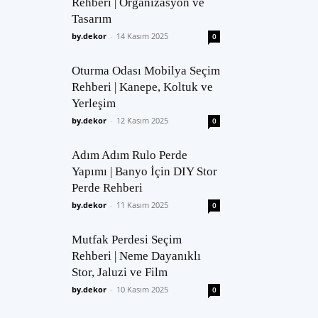
Rehberi | Organizasyon ve
Tasarım
by.dekor
-
14 Kasım 2025
0
Oturma Odası Mobilya Seçim
Rehberi | Kanepe, Koltuk ve
Yerleşim
by.dekor
-
12 Kasım 2025
0
Adım Adım Rulo Perde
Yapımı | Banyo İçin DIY Stor
Perde Rehberi
by.dekor
-
11 Kasım 2025
0
Mutfak Perdesi Seçim
Rehberi | Neme Dayanıklı
Stor, Jaluzi ve Film
by.dekor
-
10 Kasım 2025
0