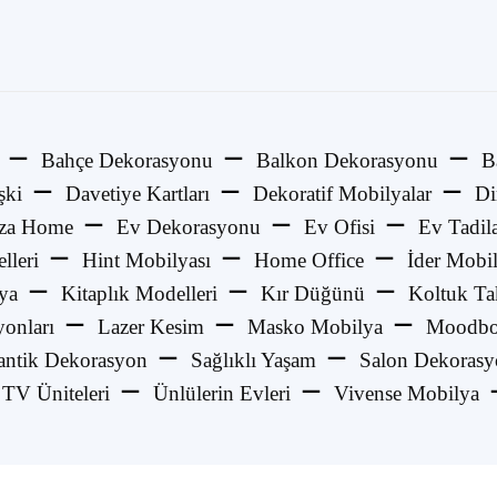
Bahçe Dekorasyonu
Balkon Dekorasyonu
B
şki
Davetiye Kartları
Dekoratif Mobilyalar
Di
za Home
Ev Dekorasyonu
Ev Ofisi
Ev Tadila
lleri
Hint Mobilyası
Home Office
İder Mobi
ya
Kitaplık Modelleri
Kır Düğünü
Koltuk Ta
onları
Lazer Kesim
Masko Mobilya
Moodbo
ntik Dekorasyon
Sağlıklı Yaşam
Salon Dekoras
TV Üniteleri
Ünlülerin Evleri
Vivense Mobilya