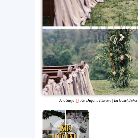
Ana Sayfa
Kır Düğünü Fikirleri | En Güzel Dekor