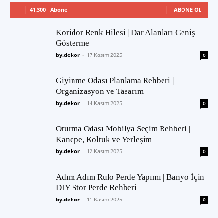
41,300
Abone
ABONE OL
Koridor Renk Hilesi | Dar Alanları Geniş
Gösterme
by.dekor
-
17 Kasım 2025
0
Giyinme Odası Planlama Rehberi |
Organizasyon ve Tasarım
by.dekor
-
14 Kasım 2025
0
Oturma Odası Mobilya Seçim Rehberi |
Kanepe, Koltuk ve Yerleşim
by.dekor
-
12 Kasım 2025
0
Adım Adım Rulo Perde Yapımı | Banyo İçin
DIY Stor Perde Rehberi
by.dekor
-
11 Kasım 2025
0