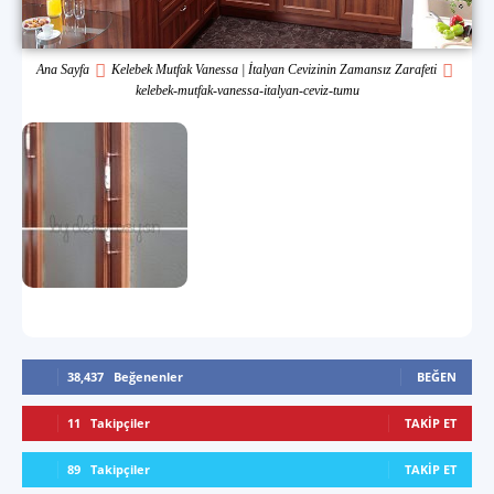
Ana Sayfa
Kelebek Mutfak Vanessa | İtalyan Cevizinin Zamansız Zarafeti
kelebek-mutfak-vanessa-italyan-ceviz-tumu
38,437
Beğenenler
BEĞEN
11
Takipçiler
TAKIP ET
89
Takipçiler
TAKIP ET