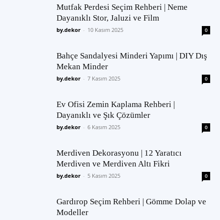
Mutfak Perdesi Seçim Rehberi | Neme
Dayanıklı Stor, Jaluzi ve Film
by.dekor
-
10 Kasım 2025
0
Bahçe Sandalyesi Minderi Yapımı | DIY Dış
Mekan Minder
by.dekor
-
7 Kasım 2025
0
Ev Ofisi Zemin Kaplama Rehberi |
Dayanıklı ve Şık Çözümler
by.dekor
-
6 Kasım 2025
0
Merdiven Dekorasyonu | 12 Yaratıcı
Merdiven ve Merdiven Altı Fikri
by.dekor
-
5 Kasım 2025
0
Gardırop Seçim Rehberi | Gömme Dolap ve
Modeller