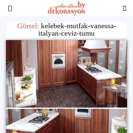
Yaşam
Görsel:
kelebek-mutfak-vanessa-
italyan-ceviz-tumu
Alanınıza
İlham