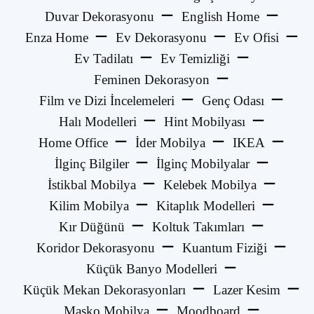
Duvar Dekorasyonu
English Home
Enza Home
Ev Dekorasyonu
Ev Ofisi
Ev Tadilatı
Ev Temizliği
Feminen Dekorasyon
Film ve Dizi İncelemeleri
Genç Odası
Halı Modelleri
Hint Mobilyası
Home Office
İder Mobilya
IKEA
İlginç Bilgiler
İlginç Mobilyalar
İstikbal Mobilya
Kelebek Mobilya
Kilim Mobilya
Kitaplık Modelleri
Kır Düğünü
Koltuk Takımları
Koridor Dekorasyonu
Kuantum Fiziği
Küçük Banyo Modelleri
Küçük Mekan Dekorasyonları
Lazer Kesim
Masko Mobilya
Moodboard