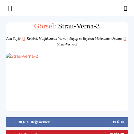
Yaşam
Görsel:
Strau-Verna-3
Alanınıza
Ana Sayfa
Kelebek Mutfak Strau Verna | Ahşap ve Beyazın Mükemmel Uyumu
Strau-Verna-3
İlham
38,437
Beğenenler
BEĞEN