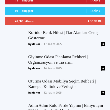
11
Takipçiler
TAKIP ET
89
Takipçiler
TAKIP ET
41,300
Abone
ABONE OL
Koridor Renk Hilesi | Dar Alanları Geniş
Gösterme
by.dekor
-
17 Kasım 2025
0
Giyinme Odası Planlama Rehberi |
Organizasyon ve Tasarım
by.dekor
-
14 Kasım 2025
0
Oturma Odası Mobilya Seçim Rehberi |
Kanepe, Koltuk ve Yerleşim
by.dekor
-
12 Kasım 2025
0
Adım Adım Rulo Perde Yapımı | Banyo İçin