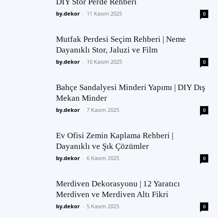
DIY Stor Perde Rehberi
by.dekor
-
11 Kasım 2025
0
Mutfak Perdesi Seçim Rehberi | Neme
Dayanıklı Stor, Jaluzi ve Film
by.dekor
-
10 Kasım 2025
0
Bahçe Sandalyesi Minderi Yapımı | DIY Dış
Mekan Minder
by.dekor
-
7 Kasım 2025
0
Ev Ofisi Zemin Kaplama Rehberi |
Dayanıklı ve Şık Çözümler
by.dekor
-
6 Kasım 2025
0
Merdiven Dekorasyonu | 12 Yaratıcı
Merdiven ve Merdiven Altı Fikri
by.dekor
-
5 Kasım 2025
0