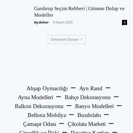
Gardırop Seçim Rehberi | Gömme Dolap ve
Modeller
by.dekor
-
4 Kasım 2025
0
Devamını Göster
Ahşap Oymacılığı
Ayn Rand
Ayna Modelleri
Bahçe Dekorasyonu
Balkon Dekorasyonu
Banyo Modelleri
Bellona Mobilya
Buzdolabı
Çamaşır Odası
Çikolata Marketi
Cinsellik ve İlişki
Davetiye Kartları