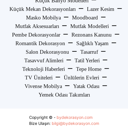
Küçük Banyo Modelleri
Küçük Mekan Dekorasyonları
Lazer Kesim
Masko Mobilya
Moodboard
Mutfak Aksesuarları
Mutfak Modelleri
Pembe Dekorasyonlar
Rezonans Kanunu
Romantik Dekorasyon
Sağlıklı Yaşam
Salon Dekorasyonu
Tasarruf
Tasavvuf Alimleri
Tatil Yerleri
Teknoloji Haberleri
Tepe Home
TV Üniteleri
Ünlülerin Evleri
Vivense Mobilya
Yatak Odası
Yemek Odası Takımları
Copyright © -
bydekorasyon.com
Bize Ulaşın:
bilgi@bydekorasyon.com