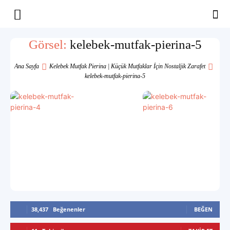
Yaşam
Görsel:
kelebek-mutfak-pierina-5
Alanınıza
Ana Sayfa
Kelebek Mutfak Pierina | Küçük Mutfaklar İçin Nostaljik Zarafet
kelebek-mutfak-pierina-5
İlham
38,437
Beğenenler
BEĞEN