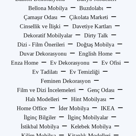
Bellona Mobilya
Buzdolabı
Çamaşır Odası
Çikolata Marketi
Cinsellik ve İlişki
Davetiye Kartları
Dekoratif Mobilyalar
Dirty Talk
Dizi - Film Önerileri
Doğtaş Mobilya
Duvar Dekorasyonu
English Home
Enza Home
Ev Dekorasyonu
Ev Ofisi
Ev Tadilatı
Ev Temizliği
Feminen Dekorasyon
Film ve Dizi İncelemeleri
Genç Odası
Halı Modelleri
Hint Mobilyası
Home Office
İder Mobilya
IKEA
İlginç Bilgiler
İlginç Mobilyalar
İstikbal Mobilya
Kelebek Mobilya
Kilim Mobilya
Kitaplık Modelleri