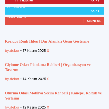
11
Takipçiler
TAKIP ET
89
Takipçiler
TAKIP ET
41,300
Abone
ABONE OL
Koridor Renk Hilesi | Dar Alanları Geniş Gösterme
by.dekor
-
17 Kasım 2025
0
Giyinme Odası Planlama Rehberi | Organizasyon ve
Tasarım
by.dekor
-
14 Kasım 2025
0
Oturma Odası Mobilya Seçim Rehberi | Kanepe, Koltuk ve
Yerleşim
by.dekor
-
12 Kasım 2025
0