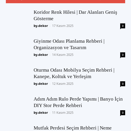
Koridor Renk Hilesi | Dar Alanları Geniş
Gösterme
by.dekor
-
17 Kasım 2025
0
Giyinme Odası Planlama Rehberi |
Organizasyon ve Tasarım
by.dekor
-
14 Kasım 2025
0
Oturma Odası Mobilya Seçim Rehberi |
Kanepe, Koltuk ve Yerleşim
by.dekor
-
12 Kasım 2025
0
Adım Adım Rulo Perde Yapımı | Banyo İçin
DIY Stor Perde Rehberi
by.dekor
-
11 Kasım 2025
0
Mutfak Perdesi Seçim Rehberi | Neme