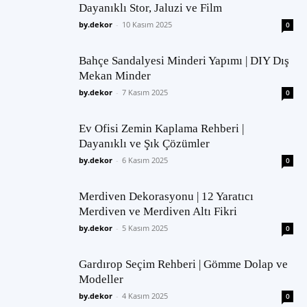
Dayanıklı Stor, Jaluzi ve Film
by.dekor
-
10 Kasım 2025
0
Bahçe Sandalyesi Minderi Yapımı | DIY Dış
Mekan Minder
by.dekor
-
7 Kasım 2025
0
Ev Ofisi Zemin Kaplama Rehberi |
Dayanıklı ve Şık Çözümler
by.dekor
-
6 Kasım 2025
0
Merdiven Dekorasyonu | 12 Yaratıcı
Merdiven ve Merdiven Altı Fikri
by.dekor
-
5 Kasım 2025
0
Gardırop Seçim Rehberi | Gömme Dolap ve
Modeller
by.dekor
-
4 Kasım 2025
0