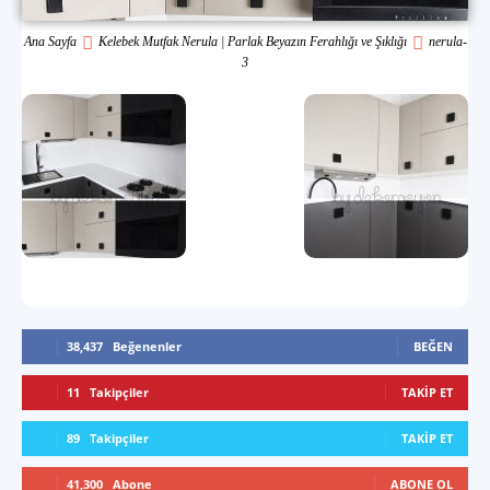
Ana Sayfa
Kelebek Mutfak Nerula | Parlak Beyazın Ferahlığı ve Şıklığı
nerula-
3
38,437
Beğenenler
BEĞEN
11
Takipçiler
TAKIP ET
89
Takipçiler
TAKIP ET
41,300
Abone
ABONE OL