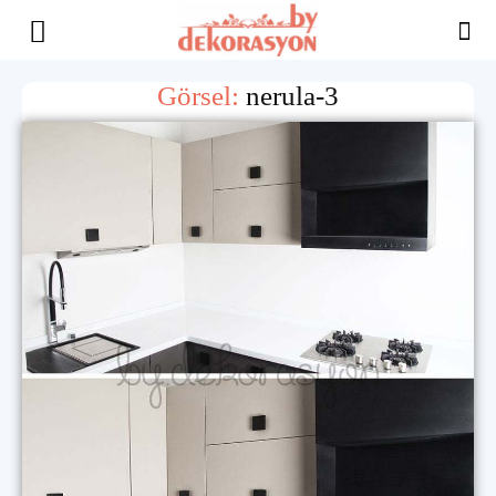
Yaşam
Görsel:
nerula-3
Alanınıza
İlham