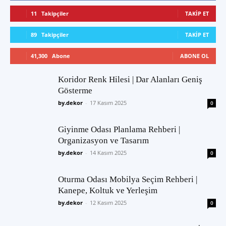
11
Takipçiler
TAKIP ET
89
Takipçiler
TAKIP ET
41,300
Abone
ABONE OL
Koridor Renk Hilesi | Dar Alanları Geniş
Gösterme
by.dekor
-
17 Kasım 2025
0
Giyinme Odası Planlama Rehberi |
Organizasyon ve Tasarım
by.dekor
-
14 Kasım 2025
0
Oturma Odası Mobilya Seçim Rehberi |
Kanepe, Koltuk ve Yerleşim
by.dekor
-
12 Kasım 2025
0