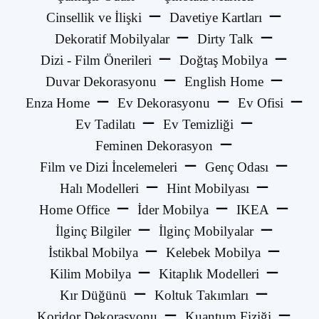
Cinsellik ve İlişki
Davetiye Kartları
Dekoratif Mobilyalar
Dirty Talk
Dizi - Film Önerileri
Doğtaş Mobilya
Duvar Dekorasyonu
English Home
Enza Home
Ev Dekorasyonu
Ev Ofisi
Ev Tadilatı
Ev Temizliği
Feminen Dekorasyon
Film ve Dizi İncelemeleri
Genç Odası
Halı Modelleri
Hint Mobilyası
Home Office
İder Mobilya
IKEA
İlginç Bilgiler
İlginç Mobilyalar
İstikbal Mobilya
Kelebek Mobilya
Kilim Mobilya
Kitaplık Modelleri
Kır Düğünü
Koltuk Takımları
Koridor Dekorasyonu
Kuantum Fiziği