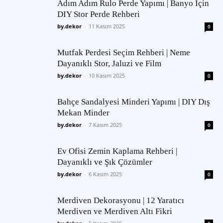
Adım Adım Rulo Perde Yapımı | Banyo İçin
DIY Stor Perde Rehberi
by.dekor
-
11 Kasım 2025
0
Mutfak Perdesi Seçim Rehberi | Neme
Dayanıklı Stor, Jaluzi ve Film
by.dekor
-
10 Kasım 2025
0
Bahçe Sandalyesi Minderi Yapımı | DIY Dış
Mekan Minder
by.dekor
-
7 Kasım 2025
0
Ev Ofisi Zemin Kaplama Rehberi |
Dayanıklı ve Şık Çözümler
by.dekor
-
6 Kasım 2025
0
Merdiven Dekorasyonu | 12 Yaratıcı
Merdiven ve Merdiven Altı Fikri