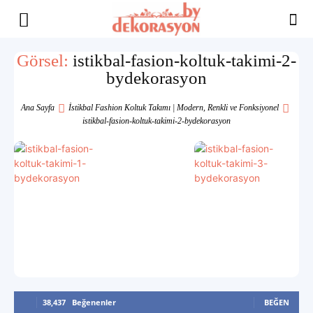
Yaşam
Görsel:
istikbal-fasion-koltuk-takimi-2-
bydekorasyon
Alanınıza
Ana Sayfa
İstikbal Fashion Koltuk Takımı | Modern, Renkli ve Fonksiyonel
istikbal-fasion-koltuk-takimi-2-bydekorasyon
İlham
38,437
Beğenenler
BEĞEN