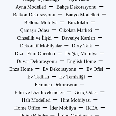
Ayna Modelleri
Bahçe Dekorasyonu
Balkon Dekorasyonu
Banyo Modelleri
Bellona Mobilya
Buzdolabı
Çamaşır Odası
Çikolata Marketi
Cinsellik ve İlişki
Davetiye Kartları
Dekoratif Mobilyalar
Dirty Talk
Dizi - Film Önerileri
Doğtaş Mobilya
Duvar Dekorasyonu
English Home
Enza Home
Ev Dekorasyonu
Ev Ofisi
Ev Tadilatı
Ev Temizliği
Feminen Dekorasyon
Film ve Dizi İncelemeleri
Genç Odası
Halı Modelleri
Hint Mobilyası
Home Office
İder Mobilya
IKEA
İlginç Bilgiler
İlginç Mobilyalar