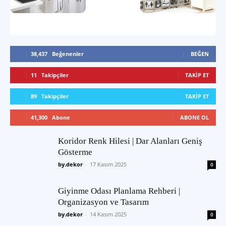
38,437
Beğenenler
BEĞEN
11
Takipçiler
TAKIP ET
89
Takipçiler
TAKIP ET
41,300
Abone
ABONE OL
Koridor Renk Hilesi | Dar Alanları Geniş
Gösterme
by.dekor
-
17 Kasım 2025
0
Giyinme Odası Planlama Rehberi |
Organizasyon ve Tasarım
by.dekor
-
14 Kasım 2025
0