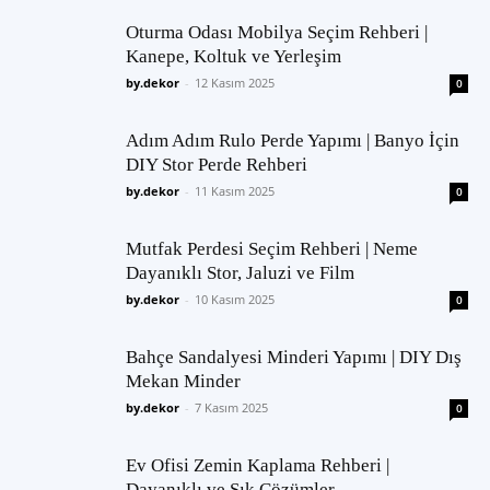
Oturma Odası Mobilya Seçim Rehberi |
Kanepe, Koltuk ve Yerleşim
by.dekor
-
12 Kasım 2025
0
Adım Adım Rulo Perde Yapımı | Banyo İçin
DIY Stor Perde Rehberi
by.dekor
-
11 Kasım 2025
0
Mutfak Perdesi Seçim Rehberi | Neme
Dayanıklı Stor, Jaluzi ve Film
by.dekor
-
10 Kasım 2025
0
Bahçe Sandalyesi Minderi Yapımı | DIY Dış
Mekan Minder
by.dekor
-
7 Kasım 2025
0
Ev Ofisi Zemin Kaplama Rehberi |
Dayanıklı ve Şık Çözümler