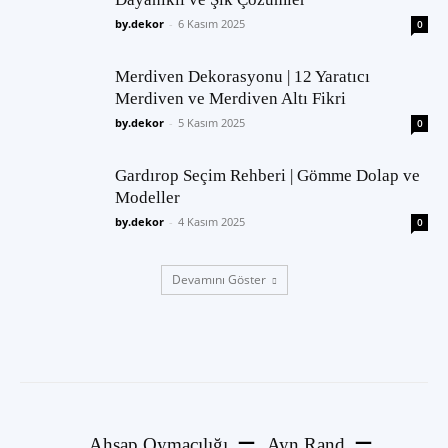
by.dekor
-
6 Kasım 2025
0
Merdiven Dekorasyonu | 12 Yaratıcı
Merdiven ve Merdiven Altı Fikri
by.dekor
-
5 Kasım 2025
0
Gardırop Seçim Rehberi | Gömme Dolap ve
Modeller
by.dekor
-
4 Kasım 2025
0
Devamını Göster
Ahşap Oymacılığı
Ayn Rand