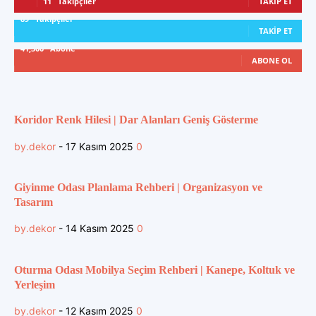
11
Takipçiler
TAKIP ET
89
Takipçiler
TAKIP ET
41,300
Abone
ABONE OL
Koridor Renk Hilesi | Dar Alanları Geniş Gösterme
by.dekor
-
17 Kasım 2025
0
Giyinme Odası Planlama Rehberi | Organizasyon ve
Tasarım
by.dekor
-
14 Kasım 2025
0
Oturma Odası Mobilya Seçim Rehberi | Kanepe, Koltuk ve
Yerleşim
by.dekor
-
12 Kasım 2025
0