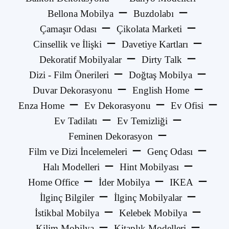
Bellona Mobilya
Buzdolabı
Çamaşır Odası
Çikolata Marketi
Cinsellik ve İlişki
Davetiye Kartları
Dekoratif Mobilyalar
Dirty Talk
Dizi - Film Önerileri
Doğtaş Mobilya
Duvar Dekorasyonu
English Home
Enza Home
Ev Dekorasyonu
Ev Ofisi
Ev Tadilatı
Ev Temizliği
Feminen Dekorasyon
Film ve Dizi İncelemeleri
Genç Odası
Halı Modelleri
Hint Mobilyası
Home Office
İder Mobilya
IKEA
İlginç Bilgiler
İlginç Mobilyalar
İstikbal Mobilya
Kelebek Mobilya
Kilim Mobilya
Kitaplık Modelleri