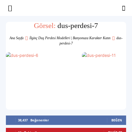
Yaşam
Görsel:
dus-perdesi-7
Alanınıza
Ana Sayfa
İlginç Duş Perdesi Modelleri | Banyonuza Karakter Katın
dus-
perdesi-7
İlham
38,437
Beğenenler
BEĞEN