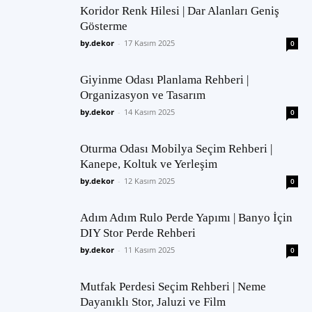
Koridor Renk Hilesi | Dar Alanları Geniş
Gösterme
by.dekor
-
17 Kasım 2025
0
Giyinme Odası Planlama Rehberi |
Organizasyon ve Tasarım
by.dekor
-
14 Kasım 2025
0
Oturma Odası Mobilya Seçim Rehberi |
Kanepe, Koltuk ve Yerleşim
by.dekor
-
12 Kasım 2025
0
Adım Adım Rulo Perde Yapımı | Banyo İçin
DIY Stor Perde Rehberi
by.dekor
-
11 Kasım 2025
0
Mutfak Perdesi Seçim Rehberi | Neme
Dayanıklı Stor, Jaluzi ve Film