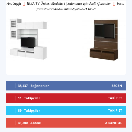
Ana Sayfa
IKEA TV Ünitesi Modelleri | Salonunuz İçin Akıllı Çözümler
besta-
framsta-inreda-tv-unitesi-fiyati-2-21345-tl
38,437
Beğenenler
BEĞEN
11
Takipçiler
TAKIP ET
89
Takipçiler
TAKIP ET
41,300
Abone
ABONE OL