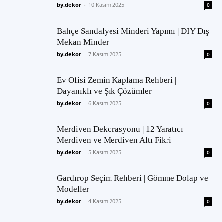
by.dekor
-
10 Kasım 2025
0
Bahçe Sandalyesi Minderi Yapımı | DIY Dış
Mekan Minder
by.dekor
-
7 Kasım 2025
0
Ev Ofisi Zemin Kaplama Rehberi |
Dayanıklı ve Şık Çözümler
by.dekor
-
6 Kasım 2025
0
Merdiven Dekorasyonu | 12 Yaratıcı
Merdiven ve Merdiven Altı Fikri
by.dekor
-
5 Kasım 2025
0
Gardırop Seçim Rehberi | Gömme Dolap ve
Modeller
by.dekor
-
4 Kasım 2025
0