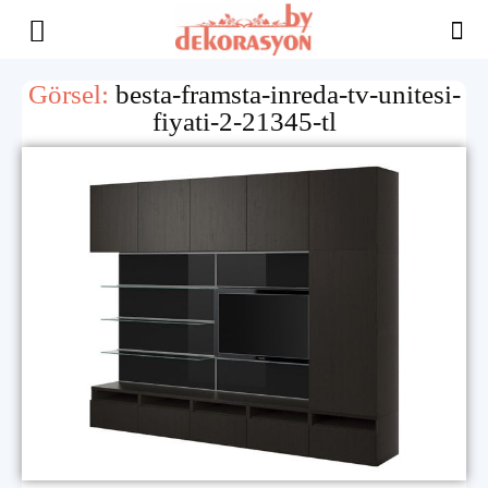
Yaşam
Görsel:
besta-framsta-inreda-tv-unitesi-
fiyati-2-21345-tl
Alanınıza
İlham