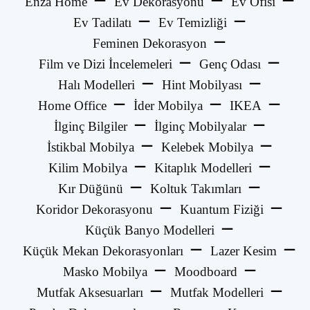
Enza Home
Ev Dekorasyonu
Ev Ofisi
Ev Tadilatı
Ev Temizliği
Feminen Dekorasyon
Film ve Dizi İncelemeleri
Genç Odası
Halı Modelleri
Hint Mobilyası
Home Office
İder Mobilya
IKEA
İlginç Bilgiler
İlginç Mobilyalar
İstikbal Mobilya
Kelebek Mobilya
Kilim Mobilya
Kitaplık Modelleri
Kır Düğünü
Koltuk Takımları
Koridor Dekorasyonu
Kuantum Fiziği
Küçük Banyo Modelleri
Küçük Mekan Dekorasyonları
Lazer Kesim
Masko Mobilya
Moodboard
Mutfak Aksesuarları
Mutfak Modelleri