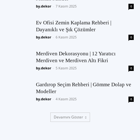
by.dekor
-
7 Kasım 2025
0
Ev Ofisi Zemin Kaplama Rehberi |
Dayanıklı ve Şık Çözümler
by.dekor
-
6 Kasım 2025
0
Merdiven Dekorasyonu | 12 Yaratıcı
Merdiven ve Merdiven Altı Fikri
by.dekor
-
5 Kasım 2025
0
Gardırop Seçim Rehberi | Gömme Dolap ve
Modeller
by.dekor
-
4 Kasım 2025
0
Devamını Göster