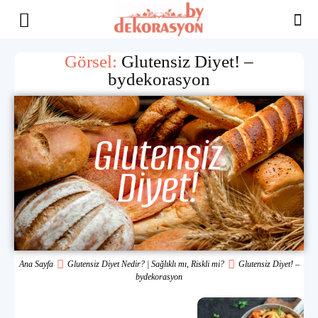
Yaşam
Görsel:
Glutensiz Diyet! –
bydekorasyon
Alanınıza
İlham
Ana Sayfa
Glutensiz Diyet Nedir? | Sağlıklı mı, Riskli mi?
Glutensiz Diyet! –
bydekorasyon