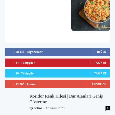
38,437
Beğenenler
BEĞEN
11
Takipçiler
TAKIP ET
89
Takipçiler
TAKIP ET
41,300
Abone
ABONE OL
Koridor Renk Hilesi | Dar Alanları Geniş
Gösterme
by.dekor
-
17 Kasım 2025
0