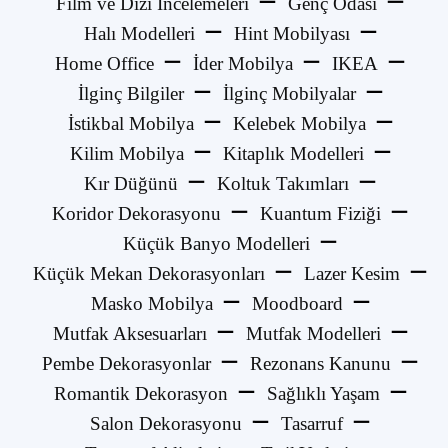
Film ve Dizi İncelemeleri
Genç Odası
Halı Modelleri
Hint Mobilyası
Home Office
İder Mobilya
IKEA
İlginç Bilgiler
İlginç Mobilyalar
İstikbal Mobilya
Kelebek Mobilya
Kilim Mobilya
Kitaplık Modelleri
Kır Düğünü
Koltuk Takımları
Koridor Dekorasyonu
Kuantum Fiziği
Küçük Banyo Modelleri
Küçük Mekan Dekorasyonları
Lazer Kesim
Masko Mobilya
Moodboard
Mutfak Aksesuarları
Mutfak Modelleri
Pembe Dekorasyonlar
Rezonans Kanunu
Romantik Dekorasyon
Sağlıklı Yaşam
Salon Dekorasyonu
Tasarruf