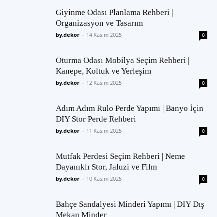
Giyinme Odası Planlama Rehberi |
Organizasyon ve Tasarım
by.dekor
-
14 Kasım 2025
0
Oturma Odası Mobilya Seçim Rehberi |
Kanepe, Koltuk ve Yerleşim
by.dekor
-
12 Kasım 2025
0
Adım Adım Rulo Perde Yapımı | Banyo İçin
DIY Stor Perde Rehberi
by.dekor
-
11 Kasım 2025
0
Mutfak Perdesi Seçim Rehberi | Neme
Dayanıklı Stor, Jaluzi ve Film
by.dekor
-
10 Kasım 2025
0
Bahçe Sandalyesi Minderi Yapımı | DIY Dış
Mekan Minder