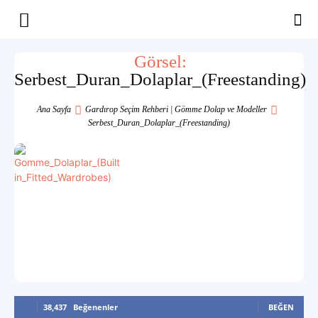
Yaşam
Görsel:
Serbest_Duran_Dolaplar_(Freestanding)
Alanınıza
Ana Sayfa
Gardırop Seçim Rehberi | Gömme Dolap ve Modeller
Serbest_Duran_Dolaplar_(Freestanding)
İlham
38,437
Beğenenler
BEĞEN