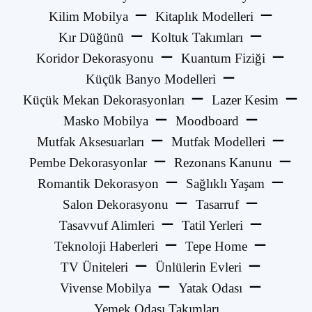
Kilim Mobilya
Kitaplık Modelleri
Kır Düğünü
Koltuk Takımları
Koridor Dekorasyonu
Kuantum Fiziği
Küçük Banyo Modelleri
Küçük Mekan Dekorasyonları
Lazer Kesim
Masko Mobilya
Moodboard
Mutfak Aksesuarları
Mutfak Modelleri
Pembe Dekorasyonlar
Rezonans Kanunu
Romantik Dekorasyon
Sağlıklı Yaşam
Salon Dekorasyonu
Tasarruf
Tasavvuf Alimleri
Tatil Yerleri
Teknoloji Haberleri
Tepe Home
TV Üniteleri
Ünlülerin Evleri
Vivense Mobilya
Yatak Odası
Yemek Odası Takımları