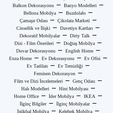
Balkon Dekorasyonu
Banyo Modelleri
Bellona Mobilya
Buzdolabı
Çamaşır Odası
Çikolata Marketi
Cinsellik ve İlişki
Davetiye Kartları
Dekoratif Mobilyalar
Dirty Talk
Dizi - Film Önerileri
Doğtaş Mobilya
Duvar Dekorasyonu
English Home
Enza Home
Ev Dekorasyonu
Ev Ofisi
Ev Tadilatı
Ev Temizliği
Feminen Dekorasyon
Film ve Dizi İncelemeleri
Genç Odası
Halı Modelleri
Hint Mobilyası
Home Office
İder Mobilya
IKEA
İlginç Bilgiler
İlginç Mobilyalar
İstikbal Mobilya
Kelebek Mobilya