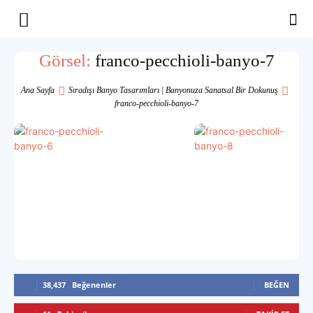
Yaşam
Görsel:
franco-pecchioli-banyo-7
Alanınıza
Ana Sayfa
Sıradışı Banyo Tasarımları | Banyonuza Sanatsal Bir Dokunuş
franco-pecchioli-banyo-7
İlham
38,437
Beğenenler
BEĞEN