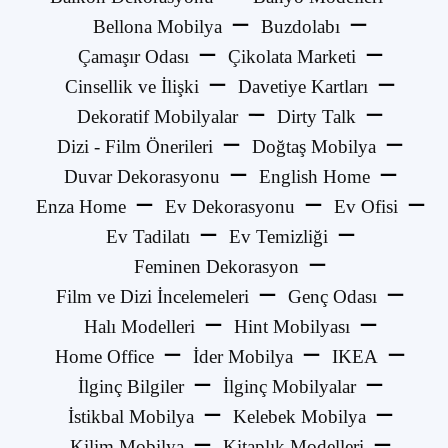
Bellona Mobilya
Buzdolabı
Çamaşır Odası
Çikolata Marketi
Cinsellik ve İlişki
Davetiye Kartları
Dekoratif Mobilyalar
Dirty Talk
Dizi - Film Önerileri
Doğtaş Mobilya
Duvar Dekorasyonu
English Home
Enza Home
Ev Dekorasyonu
Ev Ofisi
Ev Tadilatı
Ev Temizliği
Feminen Dekorasyon
Film ve Dizi İncelemeleri
Genç Odası
Halı Modelleri
Hint Mobilyası
Home Office
İder Mobilya
IKEA
İlginç Bilgiler
İlginç Mobilyalar
İstikbal Mobilya
Kelebek Mobilya
Kilim Mobilya
Kitaplık Modelleri