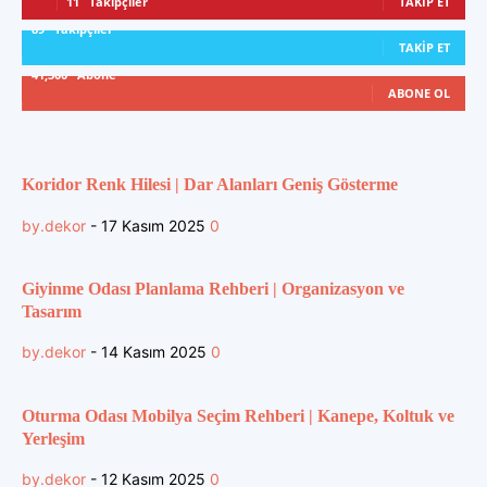
11
Takipçiler
TAKIP ET
89
Takipçiler
TAKIP ET
41,300
Abone
ABONE OL
Koridor Renk Hilesi | Dar Alanları Geniş Gösterme
by.dekor
-
17 Kasım 2025
0
Giyinme Odası Planlama Rehberi | Organizasyon ve
Tasarım
by.dekor
-
14 Kasım 2025
0
Oturma Odası Mobilya Seçim Rehberi | Kanepe, Koltuk ve
Yerleşim
by.dekor
-
12 Kasım 2025
0