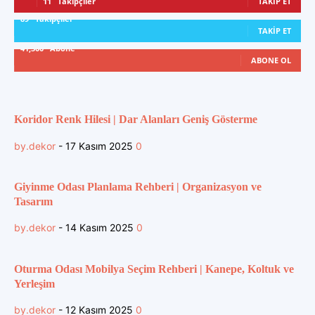
11
Takipçiler
TAKIP ET
89
Takipçiler
TAKIP ET
41,300
Abone
ABONE OL
Koridor Renk Hilesi | Dar Alanları Geniş Gösterme
by.dekor
-
17 Kasım 2025
0
Giyinme Odası Planlama Rehberi | Organizasyon ve
Tasarım
by.dekor
-
14 Kasım 2025
0
Oturma Odası Mobilya Seçim Rehberi | Kanepe, Koltuk ve
Yerleşim
by.dekor
-
12 Kasım 2025
0