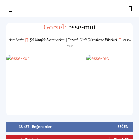
Yaşam
Görsel:
esse-mut
Alanınıza
Ana Sayfa
Şık Mutfak Aksesuarları | Tezgah Üstü Düzenleme Fikirleri
esse-
mut
İlham
38,437
Beğenenler
BEĞEN