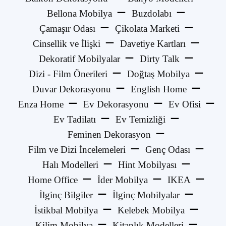
Bellona Mobilya
Buzdolabı
Çamaşır Odası
Çikolata Marketi
Cinsellik ve İlişki
Davetiye Kartları
Dekoratif Mobilyalar
Dirty Talk
Dizi - Film Önerileri
Doğtaş Mobilya
Duvar Dekorasyonu
English Home
Enza Home
Ev Dekorasyonu
Ev Ofisi
Ev Tadilatı
Ev Temizliği
Feminen Dekorasyon
Film ve Dizi İncelemeleri
Genç Odası
Halı Modelleri
Hint Mobilyası
Home Office
İder Mobilya
IKEA
İlginç Bilgiler
İlginç Mobilyalar
İstikbal Mobilya
Kelebek Mobilya
Kilim Mobilya
Kitaplık Modelleri