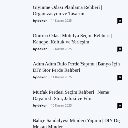
Giyinme Odası Planlama Rehberi |
Organizasyon ve Tasarım
by.dekor
-
14 Kasım 2025
0
Oturma Odası Mobilya Seçim Rehberi |
Kanepe, Koltuk ve Yerleşim
by.dekor
-
12 Kasım 2025
0
Adım Adım Rulo Perde Yapımı | Banyo İçin
DIY Stor Perde Rehberi
by.dekor
-
11 Kasım 2025
0
Mutfak Perdesi Seçim Rehberi | Neme
Dayanıklı Stor, Jaluzi ve Film
by.dekor
-
10 Kasım 2025
0
Bahçe Sandalyesi Minderi Yapımı | DIY Dış
Mekan Minder