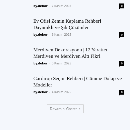
by.dekor
-
7 Kasım 2025
0
Ev Ofisi Zemin Kaplama Rehberi |
Dayanıklı ve Şık Çözümler
by.dekor
-
6 Kasım 2025
0
Merdiven Dekorasyonu | 12 Yaratıcı
Merdiven ve Merdiven Altı Fikri
by.dekor
-
5 Kasım 2025
0
Gardırop Seçim Rehberi | Gömme Dolap ve
Modeller
by.dekor
-
4 Kasım 2025
0
Devamını Göster