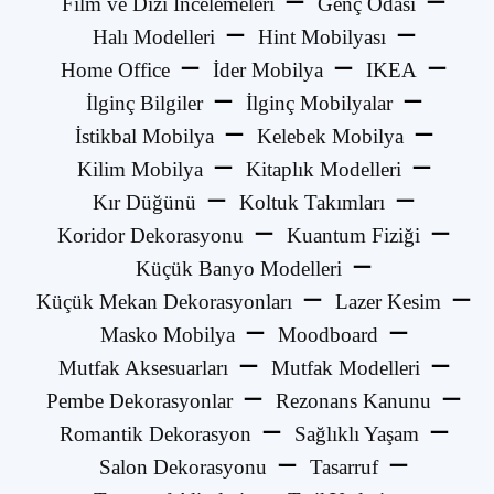
Film ve Dizi İncelemeleri
Genç Odası
Halı Modelleri
Hint Mobilyası
Home Office
İder Mobilya
IKEA
İlginç Bilgiler
İlginç Mobilyalar
İstikbal Mobilya
Kelebek Mobilya
Kilim Mobilya
Kitaplık Modelleri
Kır Düğünü
Koltuk Takımları
Koridor Dekorasyonu
Kuantum Fiziği
Küçük Banyo Modelleri
Küçük Mekan Dekorasyonları
Lazer Kesim
Masko Mobilya
Moodboard
Mutfak Aksesuarları
Mutfak Modelleri
Pembe Dekorasyonlar
Rezonans Kanunu
Romantik Dekorasyon
Sağlıklı Yaşam
Salon Dekorasyonu
Tasarruf