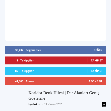
38,437
Beğenenler
BEĞEN
11
Takipçiler
TAKIP ET
89
Takipçiler
TAKIP ET
41,300
Abone
ABONE OL
Koridor Renk Hilesi | Dar Alanları Geniş
Gösterme
by.dekor
-
17 Kasım 2025
0