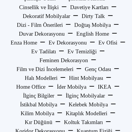
Cinsellik ve İlişki
Davetiye Kartları
Dekoratif Mobilyalar
Dirty Talk
Dizi - Film Önerileri
Doğtaş Mobilya
Duvar Dekorasyonu
English Home
Enza Home
Ev Dekorasyonu
Ev Ofisi
Ev Tadilatı
Ev Temizliği
Feminen Dekorasyon
Film ve Dizi İncelemeleri
Genç Odası
Halı Modelleri
Hint Mobilyası
Home Office
İder Mobilya
IKEA
İlginç Bilgiler
İlginç Mobilyalar
İstikbal Mobilya
Kelebek Mobilya
Kilim Mobilya
Kitaplık Modelleri
Kır Düğünü
Koltuk Takımları
Koridor Dekorasyonu
Kuantum Fiziği