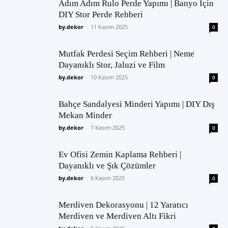
Adım Adım Rulo Perde Yapımı | Banyo İçin
DIY Stor Perde Rehberi
by.dekor
-
11 Kasım 2025
0
Mutfak Perdesi Seçim Rehberi | Neme
Dayanıklı Stor, Jaluzi ve Film
by.dekor
-
10 Kasım 2025
0
Bahçe Sandalyesi Minderi Yapımı | DIY Dış
Mekan Minder
by.dekor
-
7 Kasım 2025
0
Ev Ofisi Zemin Kaplama Rehberi |
Dayanıklı ve Şık Çözümler
by.dekor
-
6 Kasım 2025
0
Merdiven Dekorasyonu | 12 Yaratıcı
Merdiven ve Merdiven Altı Fikri