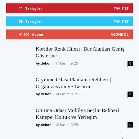
11
Takipçiler
TAKIP ET
89
Takipçiler
TAKIP ET
41,300
Abone
ABONE OL
Koridor Renk Hilesi | Dar Alanları Geniş
Gösterme
by.dekor
-
17 Kasım 2025
0
Giyinme Odası Planlama Rehberi |
Organizasyon ve Tasarım
by.dekor
-
14 Kasım 2025
0
Oturma Odası Mobilya Seçim Rehberi |
Kanepe, Koltuk ve Yerleşim
by.dekor
-
12 Kasım 2025
0