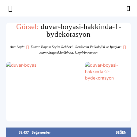
Yaşam
Görsel:
duvar-boyasi-hakkinda-1-
bydekorasyon
Alanınıza
Ana Sayfa
Duvar Boyası Seçim Rehberi | Renklerin Psikolojisi ve İpuçları
duvar-boyasi-hakkinda-1-bydekorasyon
İlham
38,437
Beğenenler
BEĞEN